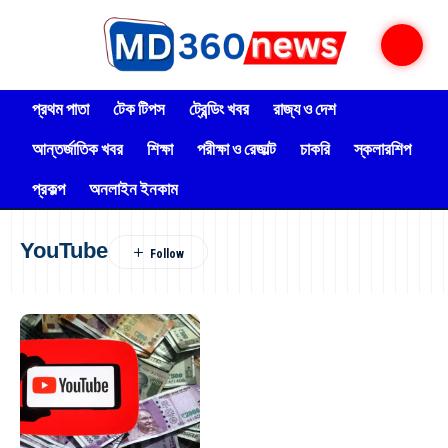
প্রথম পাতা
টেক টিপস
ট্রেন্ডিং খবর
রাজ্য ও দেশ
আন্তর্জাতিক খবর
শিক্ষা
পরীক্ষা ও রেজাল্ট
চাকরি
স্কলারশিপ
প্রকল্প
অনলাইন ইনকাম
YouTube