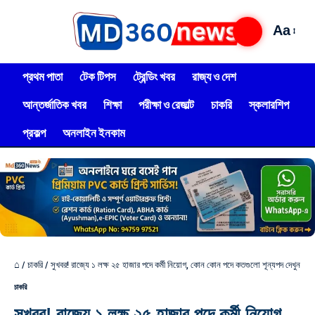
Aa
প্রথম পাতা
টেক টিপস
ট্রেন্ডিং খবর
রাজ্য ও দেশ
আন্তর্জাতিক খবর
শিক্ষা
পরীক্ষা ও রেজাল্ট
চাকরি
স্কলারশিপ
প্রকল্প
অনলাইন ইনকাম
⌂
/
চাকরি
/
সুখবর! রাজ্যে ১ লক্ষ ২৫ হাজার পদে কর্মী নিয়োগ, কোন কোন পদে কতগুলো শূন্যপদ দেখুন
চাকরি
সুখবর! রাজ্যে ১ লক্ষ ২৫ হাজার পদে কর্মী নিয়োগ,