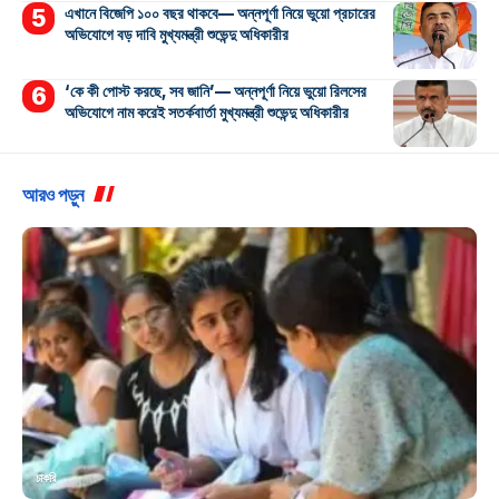
এখানে বিজেপি ১০০ বছর থাকবে— অন্নপূর্ণা নিয়ে ভুয়ো প্রচারের
অভিযোগে বড় দাবি মুখ্যমন্ত্রী শুভেন্দু অধিকারীর
‘কে কী পোস্ট করছে, সব জানি’— অন্নপূর্ণা নিয়ে ভুয়ো রিলসের
অভিযোগে নাম করেই সতর্কবার্তা মুখ্যমন্ত্রী শুভেন্দু অধিকারীর
আরও পড়ুন
চাকরি