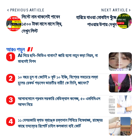
PREVIOUS ARTICLE
NEXT ARTICLE
লিস্টে নাম থাকলেই পাবেন
হারিয়ে যাওয়া মোবাইল খুঁজে
১৫০০ টাকা মাসে মাসে ফ্রি,
পাওয়ার উপায় দেখুন
দেখুন লিস্ট
আরও পড়ুন
AI দিয়ে ছবি-ভিডিও বানান? জারি হলো নতুন কড়া নিয়ম, না
মানলেই বিপদ
১০ বছর চুল না কেটেই ৮ ফুট ১০ ইঞ্চি, বিশ্বের সবচেয়ে লম্বা
চুলের রেকর্ড গড়লেন ভারতীয় নারী! কে তিনি, জানেন?
আসানসোলে প্রথম সরকারি মেডিক্যাল কলেজ, ৫০ এমবিবিএস
আসন নিয়ে
১১ বেসরকারি ব্লাড ব্যাঙ্কে রক্তদান শিবিরে নিষেধাজ্ঞা, রাজ্যের
কাছে তদন্তের রিপোর্ট চাইল কলকাতা হাই কোর্ট