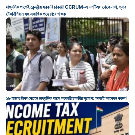
মাধ্যমিক পাশেই কেন্দ্রীয় সরকারি চাকরি! CCRUM-এ এমটিএস থেকে নার্স, ল্যাব
টেকনিশিয়ান সহ একাধিক পদে নিয়োগ শুরু
চাকরি
১৮ হাজার টাকা বেতনে মাধ্যমিক পাশে সরকারি চাকরির সুযোগ: আজই আবেদন করুন!