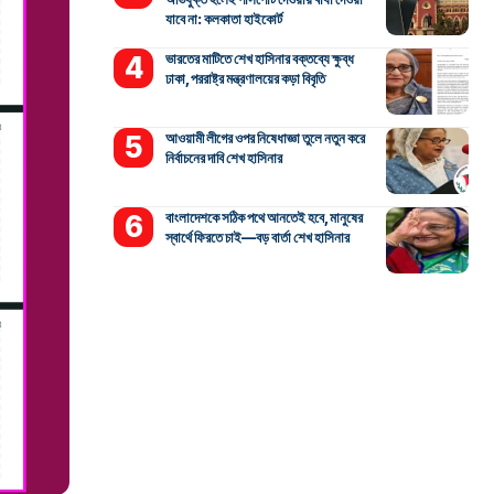
যাবে না: কলকাতা হাইকোর্ট
ভারতের মাটিতে শেখ হাসিনার বক্তব্যে ক্ষুব্ধ
ঢাকা, পররাষ্ট্র মন্ত্রণালয়ের কড়া বিবৃতি
আওয়ামী লীগের ওপর নিষেধাজ্ঞা তুলে নতুন করে
নির্বাচনের দাবি শেখ হাসিনার
বাংলাদেশকে সঠিক পথে আনতেই হবে, মানুষের
স্বার্থে ফিরতে চাই—বড় বার্তা শেখ হাসিনার