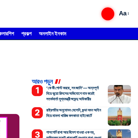
Aa
্কলারশিপ
প্রকল্প
অনলাইন ইনকাম
আরও পড়ুন
‘কে কী পোস্ট করছে, সব জানি’— অন্নপূর্ণা
নিয়ে ভুয়ো রিলসের অভিযোগে নাম করেই
সতর্কবার্তা মুখ্যমন্ত্রী শুভেন্দু অধিকারীর
রাষ্ট্রপতির অনুমোদন মেলেনি, গুন্ডা দমন আইন
নিয়ে মামলা খারিজ কলকাতা হাইকোর্টে
পাসপোর্ট রাখা আর বিদেশ যাওয়া এক নয়,
অভিযুক্ত হলেই পাসপোর্ট দেওয়ায় বাধা দেওয়া