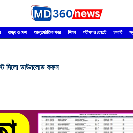
র
রাজ্য ও দেশ
আন্তর্জাতিক খবর
শিক্ষা
পরীক্ষা ও রেজাল্ট
চাকরি
স
লিস্ট দিলো ডাউনলোড করুন