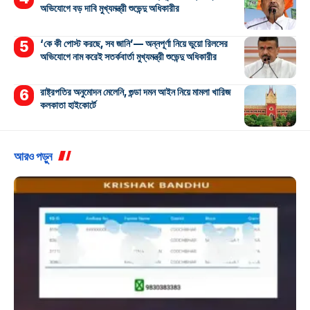
অভিযোগে বড় দাবি মুখ্যমন্ত্রী শুভেন্দু অধিকারীর
‘কে কী পোস্ট করছে, সব জানি’— অন্নপূর্ণা নিয়ে ভুয়ো রিলসের
অভিযোগে নাম করেই সতর্কবার্তা মুখ্যমন্ত্রী শুভেন্দু অধিকারীর
রাষ্ট্রপতির অনুমোদন মেলেনি, গুন্ডা দমন আইন নিয়ে মামলা খারিজ
কলকাতা হাইকোর্টে
আরও পড়ুন