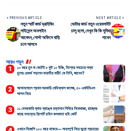
PREVIOUS ARTICLE
NEXT ARTICLE
নতুন স্মার্ট কার্ড ড্রাইভিং
ভোটার কার্ড নতুন ওয়েবসাইট
লাইসেন্স অনলাইন
চালু হলো,দেখুন কি কি সুবিধা
আবেদন,পোস্ট অফিসে বাড়ি
পাবেন
চলে আসবে
আরও পড়ুন
১০ বছর চুল না কেটেই ৮ ফুট ১০ ইঞ্চি, বিশ্বের সবচেয়ে লম্বা
চুলের রেকর্ড গড়লেন ভারতীয় নারী! কে তিনি, জানেন?
আসানসোলে প্রথম সরকারি মেডিক্যাল কলেজ, ৫০ এমবিবিএস
আসন নিয়ে
১১ বেসরকারি ব্লাড ব্যাঙ্কে রক্তদান শিবিরে নিষেধাজ্ঞা, রাজ্যের
কাছে তদন্তের রিপোর্ট চাইল কলকাতা হাই কোর্ট
এখানে বিজেপি ১০০ বছর থাকবে— অন্নপূর্ণা নিয়ে ভুয়ো প্রচারের