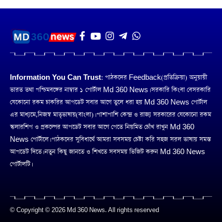
Information You Can Trust:
পাঠকদের Feedback(প্রতিক্রিয়া) অনুয়ায়ী
ভারত তথা পশ্চিমবঙ্গের নাম্বার ১ পোর্টাল Md 360 News। সরকারি কিংবা বেসরকারি
যেকোনো রকম চাকরির আপডেট সবার আগে তুলে ধরা হয় Md 360 News পোর্টাল
এর মাধ্যমে,নিজস্ব মাতৃভাষায়(বাংলা)। পাশাপাশি কেন্দ্র ও রাজ্য সরকারের যেকোনো রকম
স্কলারশিপ ও প্রকল্পের আপডেট সবার আগে পেতে নিয়মিত চোঁখ রাখুন Md 360
News পোর্টালে। পাঠকদের সুবিধার্থে আমরা সবসময় চেষ্টা করি সহজ সরল ভাষায় সমস্ত
আপডেট দিতে। নতুন কিছু জানতে ও শিখতে সবসময় ভিজিট করুন Md 360 News
পোর্টালটি।
© Copyright © 2026 Md 360 News. All rights reserved