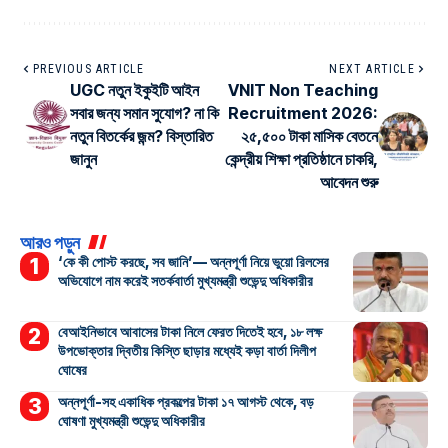
PREVIOUS ARTICLE
NEXT ARTICLE
UGC নতুন ইকুইটি আইন
VNIT Non Teaching
সবার জন্য সমান সুযোগ? না কি
Recruitment 2026:
নতুন বিতর্কের জন্ম? বিস্তারিত
২৫,৫০০ টাকা মাসিক বেতনে
জানুন
কেন্দ্রীয় শিক্ষা প্রতিষ্ঠানে চাকরি,
আবেদন শুরু
আরও পড়ুন
‘কে কী পোস্ট করছে, সব জানি’— অন্নপূর্ণা নিয়ে ভুয়ো রিলসের
অভিযোগে নাম করেই সতর্কবার্তা মুখ্যমন্ত্রী শুভেন্দু অধিকারীর
বেআইনিভাবে আবাসের টাকা নিলে ফেরত দিতেই হবে, ১৮ লক্ষ
উপভোক্তার দ্বিতীয় কিস্তি ছাড়ার মধ্যেই কড়া বার্তা দিলীপ
ঘোষের
অন্নপূর্ণা-সহ একাধিক প্রকল্পের টাকা ১৭ আগস্ট থেকে, বড়
ঘোষণা মুখ্যমন্ত্রী শুভেন্দু অধিকারীর