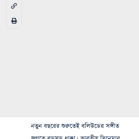
নতুন বছরের শুরুতেই বলিউডের সঙ্গীত
জগতে বড়সড় ধাক্কা। ভারতীয় সিনেমার