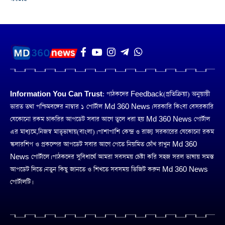
Information You Can Trust:
পাঠকদের Feedback(প্রতিক্রিয়া) অনুয়ায়ী
ভারত তথা পশ্চিমবঙ্গের নাম্বার ১ পোর্টাল Md 360 News। সরকারি কিংবা বেসরকারি
যেকোনো রকম চাকরির আপডেট সবার আগে তুলে ধরা হয় Md 360 News পোর্টাল
এর মাধ্যমে,নিজস্ব মাতৃভাষায়(বাংলা)। পাশাপাশি কেন্দ্র ও রাজ্য সরকারের যেকোনো রকম
স্কলারশিপ ও প্রকল্পের আপডেট সবার আগে পেতে নিয়মিত চোঁখ রাখুন Md 360
News পোর্টালে। পাঠকদের সুবিধার্থে আমরা সবসময় চেষ্টা করি সহজ সরল ভাষায় সমস্ত
আপডেট দিতে। নতুন কিছু জানতে ও শিখতে সবসময় ভিজিট করুন Md 360 News
পোর্টালটি।