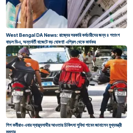
ট্রেন্ডিং খবর
West Bengal DA News: রাজ্যের সরকারি কর্মচারীদের জন্য ৪ শতাংশ
বাড়ল ডিএ, অন্তর্বর্তী বাজেটে বড় ঘোষণা! এপ্রিল থেকে কার্যকর
ট্রেন্ডিং খবর
গিগ কর্মীরাও এবার স্বাস্থ্যসাথীর আওতায় চিকিৎসা সুবিধা পাবেন জানালেন মুখ্যমন্ত্রী
মমতার