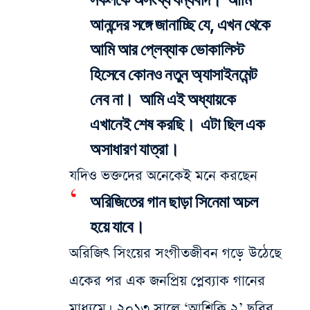
আনন্দের সঙ্গে জানাচ্ছি যে, এখন থেকে
আমি আর প্লেব্যাক ভোকালিস্ট
হিসেবে কোনও নতুন অ্যাসাইনমেন্ট
নেব না। আমি এই অধ্যায়কে
এখানেই শেষ করছি। এটা ছিল এক
অসাধারণ যাত্রা।
যদিও ভক্তদের অনেকেই মনে করছেন
অরিজিতের গান ছাড়া সিনেমা অচল
হয়ে যাবে।
অরিজিৎ সিংয়ের সংগীতজীবন গড়ে উঠেছে
একের পর এক জনপ্রিয় প্লেব্যাক গানের
মাধ্যমে। ২০১৩ সালে ‘আশিকি ২’ ছবির