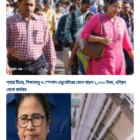
ট্রেন্ডিং খবর
প্যারা টিচার, শিক্ষাবন্ধু ও স্পেশাল এডুকেটরের বেতন বাড়ল ১,০০০ টাকা, এপ্রিল
থেকে কার্যকর