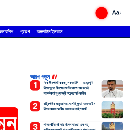
Aa
্কলারশিপ
প্রকল্প
অনলাইন ইনকাম
আরও পড়ুন
‘কে কী পোস্ট করছে, সব জানি’— অন্নপূর্ণা
নিয়ে ভুয়ো রিলসের অভিযোগে নাম করেই
সতর্কবার্তা মুখ্যমন্ত্রী শুভেন্দু অধিকারীর
রাষ্ট্রপতির অনুমোদন মেলেনি, গুন্ডা দমন আইন
নিয়ে মামলা খারিজ কলকাতা হাইকোর্টে
পাসপোর্ট রাখা আর বিদেশ যাওয়া এক নয়,
অভিযুক্ত হলেই পাসপোর্ট দেওয়ায় বাধা দেওয়া