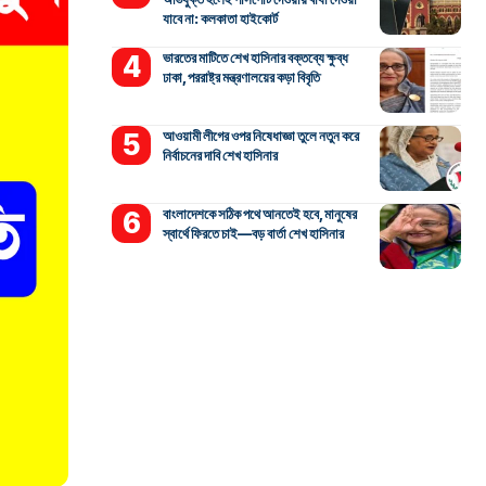
যাবে না: কলকাতা হাইকোর্ট
ভারতের মাটিতে শেখ হাসিনার বক্তব্যে ক্ষুব্ধ
ঢাকা, পররাষ্ট্র মন্ত্রণালয়ের কড়া বিবৃতি
আওয়ামী লীগের ওপর নিষেধাজ্ঞা তুলে নতুন করে
নির্বাচনের দাবি শেখ হাসিনার
বাংলাদেশকে সঠিক পথে আনতেই হবে, মানুষের
স্বার্থে ফিরতে চাই—বড় বার্তা শেখ হাসিনার