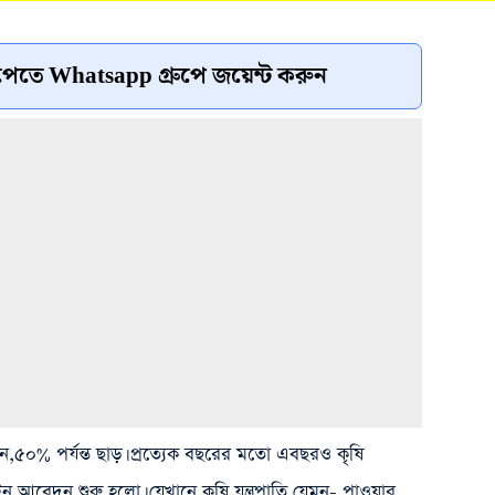
েতে Whatsapp গ্রুপে জয়েন্ট করুন
কিনুন,৫০% পর্যন্ত ছাড়। প্রত্যেক বছরের মতো এবছরও কৃষি
 আবেদন শুরু হলো। যেখানে কৃষি যন্ত্রপাতি যেমন- পাওয়ার