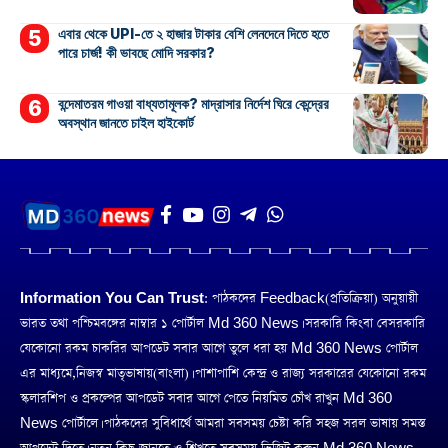
এবার থেকে UPI-তে ২ হাজার টাকার বেশি লেনদেনে দিতে হতে
পারে চার্জ! কী ভাবছে মোদি সরকার?
বন্দেমাতরম গাওয়া বাধ্যতামূলক? মাদ্রাসার নির্দেশ ঘিরে কেন্দ্রের
অবস্থান জানতে চাইল হাইকোর্ট
Information You Can Trust:
পাঠকদের Feedback(প্রতিক্রিয়া) অনুয়ায়ী
ভারত তথা পশ্চিমবঙ্গের নাম্বার ১ পোর্টাল Md 360 News। সরকারি কিংবা বেসরকারি
যেকোনো রকম চাকরির আপডেট সবার আগে তুলে ধরা হয় Md 360 News পোর্টাল
এর মাধ্যমে,নিজস্ব মাতৃভাষায়(বাংলা)। পাশাপাশি কেন্দ্র ও রাজ্য সরকারের যেকোনো রকম
স্কলারশিপ ও প্রকল্পের আপডেট সবার আগে পেতে নিয়মিত চোঁখ রাখুন Md 360
News পোর্টালে। পাঠকদের সুবিধার্থে আমরা সবসময় চেষ্টা করি সহজ সরল ভাষায় সমস্ত