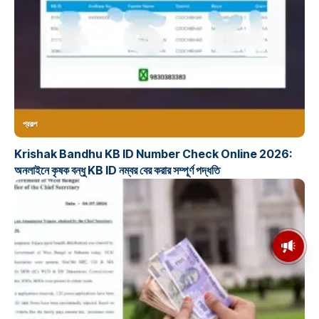
প্রকল্প
Krishak Bandhu KB ID Number Check Online 2026:
অনলাইনে কৃষক বন্ধু KB ID নম্বর বের করার সম্পূর্ণ পদ্ধতি
মসজিদের মাইক কেন খুলছে পুলিশ?
ডিজিপির কাছে জবাব চাইলেন নওশাদ
সিদ্দিকী; ব্যাখ্যা না মিললে আইনি পদক্ষেপের
ইঙ্গিত