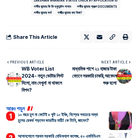
LAKSHMIR BHANDAR STATUS CHECK BY APPLICATION ID
লক্ষীর ভান্ডার কি কি ডকুমেন্টস লাগবে
লক্ষীর ভান্ডার প্রকল্প DOCUMENTS
লক্ষীর ভান্ডার ফর্ম
লক্ষ্মীর ভান্ডার কত টাকা?
Share This Article
PREVIOUS ARTICLE
NEXT ARTICLE
WB Voter List
মাধ্যমিক পাশে ২১ হাজার টাকা
2024- নতুন ভোটার লিস্ট
বেতনে সরকারি চাকরি,আবেদন
দিলো,নাম দেখুন! না থাকলে
শুরু হলো
বিপদ?
আরও পড়ুন
১০ বছর চুল না কেটেই ৮ ফুট ১০ ইঞ্চি, বিশ্বের সবচেয়ে লম্বা
চুলের রেকর্ড গড়লেন ভারতীয় নারী! কে তিনি, জানেন?
আসানসোলে প্রথম সরকারি মেডিক্যাল কলেজ, ৫০ এমবিবিএস