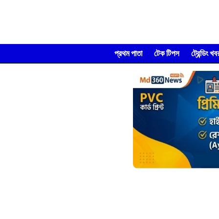
প্রথম পাতা
টেক টিপস
ট্রেন্ডিং খব