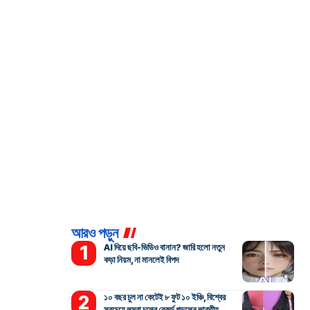
আরও পড়ুন
AI দিয়ে ছবি-ভিডিও বানান? জারি হলো নতুন
কড়া নিয়ম, না মানলেই বিপদ
১০ বছর চুল না কেটেই ৮ ফুট ১০ ইঞ্চি, বিশ্বের
সবচেয়ে লম্বা চুলের রেকর্ড গড়লেন ভারতীয়