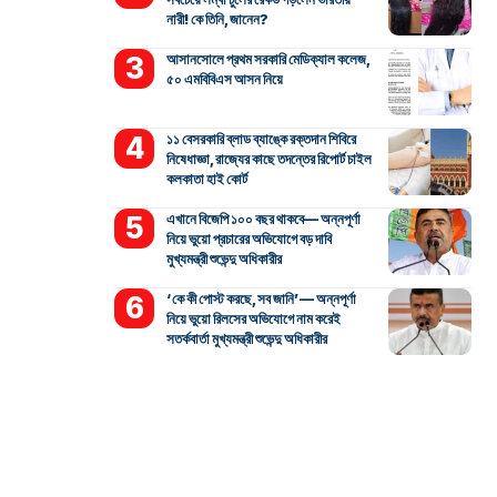
নারী! কে তিনি, জানেন?
আসানসোলে প্রথম সরকারি মেডিক্যাল কলেজ,
৫০ এমবিবিএস আসন নিয়ে
১১ বেসরকারি ব্লাড ব্যাঙ্কে রক্তদান শিবিরে
নিষেধাজ্ঞা, রাজ্যের কাছে তদন্তের রিপোর্ট চাইল
কলকাতা হাই কোর্ট
এখানে বিজেপি ১০০ বছর থাকবে— অন্নপূর্ণা
নিয়ে ভুয়ো প্রচারের অভিযোগে বড় দাবি
মুখ্যমন্ত্রী শুভেন্দু অধিকারীর
‘কে কী পোস্ট করছে, সব জানি’— অন্নপূর্ণা
নিয়ে ভুয়ো রিলসের অভিযোগে নাম করেই
সতর্কবার্তা মুখ্যমন্ত্রী শুভেন্দু অধিকারীর