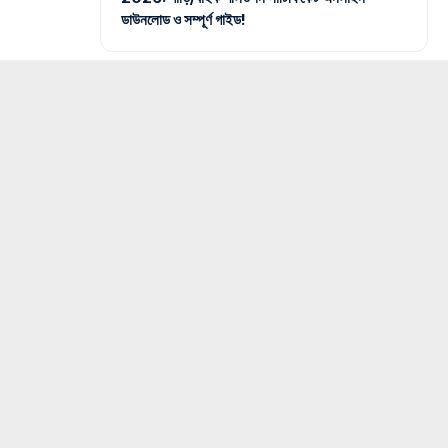
ডাউনলোড ও সম্পূর্ণ গাইড!