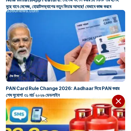
মুছে যাবে মেসেজ, হোয়াটসঅ্যাপের নতুন ফিচার আসছে! যেভাবে কাজ করবে
টেক টিপস
PAN Card Rule Change 2026: Aadhaar দিয়ে PAN করার
শেষ সুযোগ! ৩১ মার্চ ২০২৬ ডেডলাইন
মসজিদের মাইক কেন খুলছে পুলিশ?
ডিজিপির কাছে জবাব চাইলেন নওশাদ
সিদ্দিকী; ব্যাখ্যা না মিললে আইনি পদক্ষেপের
ইঙ্গিত