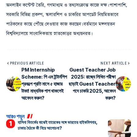
অনলাইন কন্টেন্ট তৈরি, গণমাধ্যম ও তথ্যসংক্রান্ত কাজে দক্ষ। পাশাপাশি,
সরকারি বিভিন্ন প্রকল্প, স্কলারশিপ ও চাকরির আপডেট নিয়মিতভাবে
পাঠকদের কাছে পৌঁছে দেওয়ার কাজ করছেন। বর্তমানে মঙ্গলয়তন
বিশ্ববিদ্যালয়ে সাংবাদিকতায় স্নাতকোত্তর অধ্যয়নরত।
PREVIOUS ARTICLE
NEXT ARTICLE
PM Internship
Guest Teacher Job
Scheme: পি এম ইন্টার্নশিপ
2025: রাজ্যে লিখিত পরীক্ষা
প্রকল্পে প্রতি মাসে ৫ হাজার
ছাড়াই Guest Teacher
টাকা! মাধ্যমিক পাশ থাকলেই
পদে চাকরি 2025, আবেদন
আবেদন করুন?
করুন?
আরও পড়ুন
হাসিনা বিতর্কের মাঝেই তারেকের সঙ্গে ভারতের হাইকমিশনার,
ঢাকার বৈঠকে কী নিয়ে আলোচনা?