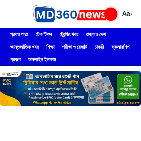
Aa
প্রথম পাতা
টেক টিপস
ট্রেন্ডিং খবর
রাজ্য ও দেশ
আন্তর্জাতিক খবর
শিক্ষা
পরীক্ষা ও রেজাল্ট
চাকরি
স্কলারশিপ
প্রকল্প
অনলাইন ইনকাম