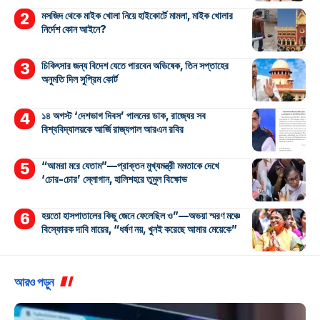
মসজিদ থেকে মাইক খোলা নিয়ে হাইকোর্টে মামলা, মাইক খোলার
নির্দেশ কোন আইনে?
চিকিৎসার জন্য বিদেশ যেতে পারবেন অভিষেক, তিন সপ্তাহের
অনুমতি দিল সুপ্রিম কোর্ট
১৪ অগস্ট ‘দেশভাগ দিবস’ পালনের ডাক, রাজ্যের সব
বিশ্ববিদ্যালয়কে আর্জি রাজ্যপাল আরএন রবির
“আমরা মরে যেতাম”—প্রাক্তন মুখ্যমন্ত্রী মমতাকে দেখে
‘চোর-চোর’ স্লোগান, হালিশহরে তুমুল বিক্ষোভ
হয়তো হাসপাতালের কিছু জেনে ফেলেছিল ও”—অভয়া স্মরণ মঞ্চে
বিস্ফোরক দাবি মায়ের, “ধর্ষণ নয়, খুনই করেছে আমার মেয়েকে”
আরও পড়ুন