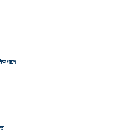
মিক পাশে
িত