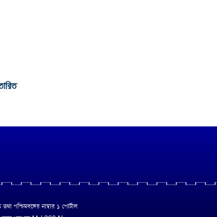
্তারিত
া পশ্চিমবঙ্গের নাম্বার ১ পোর্টাল