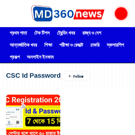
প্রথম পাতা
টেক টিপস
ট্রেন্ডিং খবর
রাজ্য ও দেশ
আন্তর্জাতিক খবর
শিক্ষা
পরীক্ষা ও রেজাল্ট
চাকরি
স্কলারশিপ
প্রকল্প
অনলাইন ইনকাম
CSC Id Password