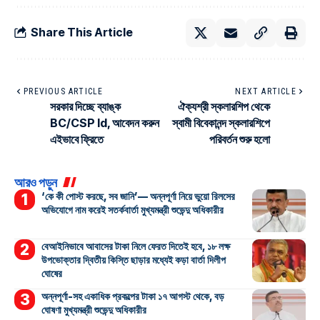
Share This Article
PREVIOUS ARTICLE
NEXT ARTICLE
সরকার দিচ্ছে ব্যাঙ্ক
ঐক্যশ্রী স্কলারশিপ থেকে
BC/CSP Id, আবেদন করুন
স্বামী বিবেকানন্দ স্কলারশিপে
এইভাবে ফ্রিতে
পরিবর্তন শুরু হলো
আরও পড়ুন
‘কে কী পোস্ট করছে, সব জানি’— অন্নপূর্ণা নিয়ে ভুয়ো রিলসের
অভিযোগে নাম করেই সতর্কবার্তা মুখ্যমন্ত্রী শুভেন্দু অধিকারীর
বেআইনিভাবে আবাসের টাকা নিলে ফেরত দিতেই হবে, ১৮ লক্ষ
উপভোক্তার দ্বিতীয় কিস্তি ছাড়ার মধ্যেই কড়া বার্তা দিলীপ
ঘোষের
অন্নপূর্ণা-সহ একাধিক প্রকল্পের টাকা ১৭ আগস্ট থেকে, বড়
ঘোষণা মুখ্যমন্ত্রী শুভেন্দু অধিকারীর