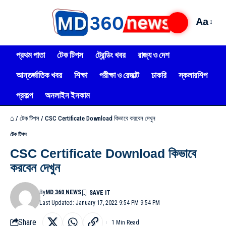
Aa
প্রথম পাতা
টেক টিপস
ট্রেন্ডিং খবর
রাজ্য ও দেশ
আন্তর্জাতিক খবর
শিক্ষা
পরীক্ষা ও রেজাল্ট
চাকরি
স্কলারশিপ
প্রকল্প
অনলাইন ইনকাম
⌂
/
টেক টিপস
/
CSC Certificate Download কিভাবে করবেন দেখুন
টেক টিপস
CSC Certificate Download কিভাবে
করবেন দেখুন
By
MD 360 NEWS
Last Updated: January 17, 2022 9:54 PM 9:54 PM
Share
1 Min Read