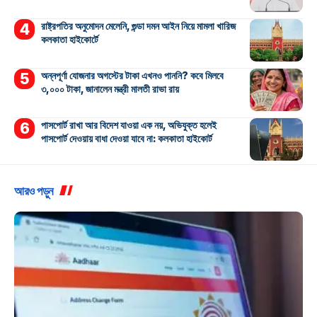
রাষ্ট্রপতির অনুমোদন মেলেনি, গুন্ডা দমন আইন নিয়ে মামলা খারিজ
কলকাতা হাইকোর্টে
অন্নপূর্ণা যোজনার অগস্টের টাকা এখনও পাননি? কবে মিলবে
৩,০০০ টাকা, জানালেন মন্ত্রী মালতী রাভা রায়
পাসপোর্ট রাখা আর বিদেশ যাওয়া এক নয়, অভিযুক্ত হলেই
পাসপোর্ট দেওয়ায় বাধা দেওয়া যাবে না: কলকাতা হাইকোর্ট
আরও পড়ুন