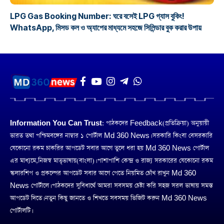
LPG Gas Booking Number: ঘরে বসেই LPG গ্যাস বুকিং!
WhatsApp, মিসড কল ও অ্যাপের মাধ্যমে সহজে সিলিন্ডার বুক করার উপায়
Information You Can Trust:
পাঠকদের Feedback(প্রতিক্রিয়া) অনুয়ায়ী
ভারত তথা পশ্চিমবঙ্গের নাম্বার ১ পোর্টাল Md 360 News। সরকারি কিংবা বেসরকারি
যেকোনো রকম চাকরির আপডেট সবার আগে তুলে ধরা হয় Md 360 News পোর্টাল
এর মাধ্যমে,নিজস্ব মাতৃভাষায়(বাংলা)। পাশাপাশি কেন্দ্র ও রাজ্য সরকারের যেকোনো রকম
স্কলারশিপ ও প্রকল্পের আপডেট সবার আগে পেতে নিয়মিত চোঁখ রাখুন Md 360
News পোর্টালে। পাঠকদের সুবিধার্থে আমরা সবসময় চেষ্টা করি সহজ সরল ভাষায় সমস্ত
আপডেট দিতে। নতুন কিছু জানতে ও শিখতে সবসময় ভিজিট করুন Md 360 News
পোর্টালটি।