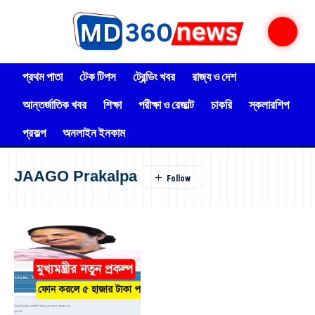
প্রথম পাতা
টেক টিপস
ট্রেন্ডিং খবর
রাজ্য ও দেশ
আন্তর্জাতিক খবর
শিক্ষা
পরীক্ষা ও রেজাল্ট
চাকরি
স্কলারশিপ
প্রকল্প
অনলাইন ইনকাম
JAAGO Prakalpa