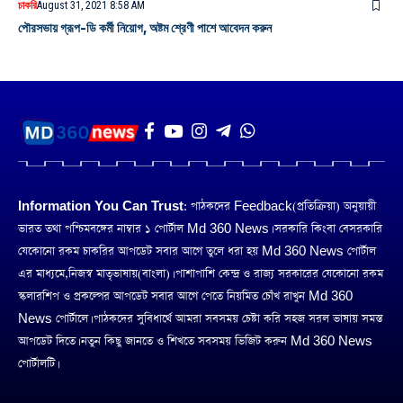
চাকরি
August 31, 2021 8:58 AM
পৌরসভায় গ্রূপ-ডি কর্মী নিয়োগ, অষ্টম শ্রেণী পাশে আবেদন করুন
Information You Can Trust:
পাঠকদের Feedback(প্রতিক্রিয়া) অনুয়ায়ী
ভারত তথা পশ্চিমবঙ্গের নাম্বার ১ পোর্টাল Md 360 News। সরকারি কিংবা বেসরকারি
যেকোনো রকম চাকরির আপডেট সবার আগে তুলে ধরা হয় Md 360 News পোর্টাল
এর মাধ্যমে,নিজস্ব মাতৃভাষায়(বাংলা)। পাশাপাশি কেন্দ্র ও রাজ্য সরকারের যেকোনো রকম
স্কলারশিপ ও প্রকল্পের আপডেট সবার আগে পেতে নিয়মিত চোঁখ রাখুন Md 360
News পোর্টালে। পাঠকদের সুবিধার্থে আমরা সবসময় চেষ্টা করি সহজ সরল ভাষায় সমস্ত
আপডেট দিতে। নতুন কিছু জানতে ও শিখতে সবসময় ভিজিট করুন Md 360 News
পোর্টালটি।