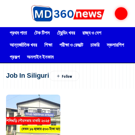
প্রথম পাতা
টেক টিপস
ট্রেন্ডিং খবর
রাজ্য ও দেশ
আন্তর্জাতিক খবর
শিক্ষা
পরীক্ষা ও রেজাল্ট
চাকরি
স্কলারশিপ
প্রকল্প
অনলাইন ইনকাম
Job In Siliguri