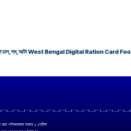
র অনেক বেশি চাল,গম,আটা West Bengal Digital Ration Card
া পশ্চিমবঙ্গের নাম্বার ১ পোর্টাল