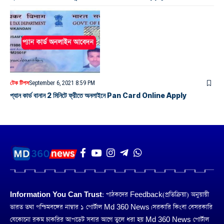
টেক টিপস
September 6, 2021 8:59 PM
প্যান কার্ড বানান 2 মিনিটে ফ্রীতে অনলাইনে Pan Card Online Apply
Information You Can Trust:
পাঠকদের Feedback(প্রতিক্রিয়া) অনুয়ায়ী
ভারত তথা পশ্চিমবঙ্গের নাম্বার ১ পোর্টাল Md 360 News। সরকারি কিংবা বেসরকারি
যেকোনো রকম চাকরির আপডেট সবার আগে তুলে ধরা হয় Md 360 News পোর্টাল