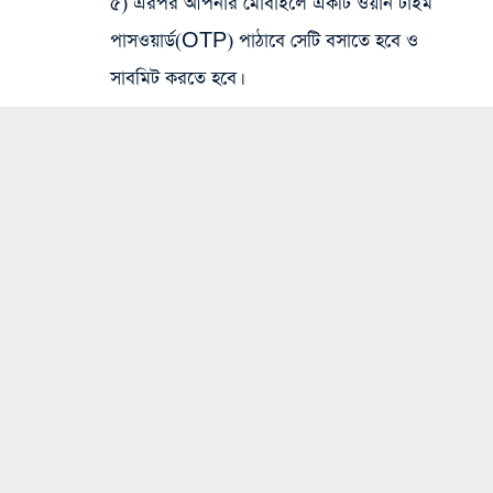
৫) এরপর আপনার মোবাইলে একটি ওয়ান টাইম
পাসওয়ার্ড(OTP) পাঠাবে সেটি বসাতে হবে ও
সাবমিট করতে হবে।