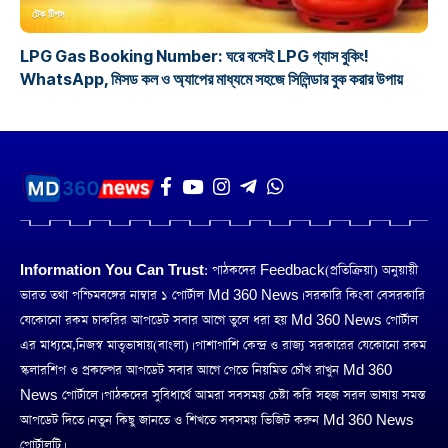
টেক টিপস
LPG Gas Booking Number: ঘরে বসেই LPG গ্যাস বুকিং!
WhatsApp, মিসড কল ও অ্যাপের মাধ্যমে সহজে সিলিন্ডার বুক করার উপায়
Information You Can Trust:
পাঠকদের Feedback(প্রতিক্রিয়া) অনুয়ায়ী
ভারত তথা পশ্চিমবঙ্গের নাম্বার ১ পোর্টাল Md 360 News। সরকারি কিংবা বেসরকারি
যেকোনো রকম চাকরির আপডেট সবার আগে তুলে ধরা হয় Md 360 News পোর্টাল
এর মাধ্যমে,নিজস্ব মাতৃভাষায়(বাংলা)। পাশাপাশি কেন্দ্র ও রাজ্য সরকারের যেকোনো রকম
স্কলারশিপ ও প্রকল্পের আপডেট সবার আগে পেতে নিয়মিত চোঁখ রাখুন Md 360
News পোর্টালে। পাঠকদের সুবিধার্থে আমরা সবসময় চেষ্টা করি সহজ সরল ভাষায় সমস্ত
আপডেট দিতে। নতুন কিছু জানতে ও শিখতে সবসময় ভিজিট করুন Md 360 News
পোর্টালটি।