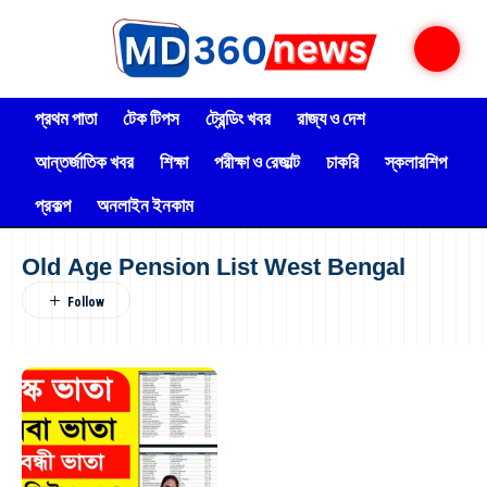
প্রথম পাতা
টেক টিপস
ট্রেন্ডিং খবর
রাজ্য ও দেশ
আন্তর্জাতিক খবর
শিক্ষা
পরীক্ষা ও রেজাল্ট
চাকরি
স্কলারশিপ
প্রকল্প
অনলাইন ইনকাম
Old Age Pension List West Bengal