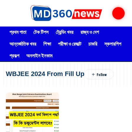
প্রথম পাতা
টেক টিপস
ট্রেন্ডিং খবর
রাজ্য ও দেশ
আন্তর্জাতিক খবর
শিক্ষা
পরীক্ষা ও রেজাল্ট
চাকরি
স্কলারশিপ
প্রকল্প
অনলাইন ইনকাম
WBJEE 2024 From Fill Up