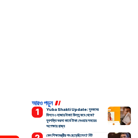
আরও পড়ুন
Yuba Shakti Update: যুবকদের
মিলবে ৩ হাজার টাকা! কিন্তু কবে থেকে?
যুবশক্তি ভরসা কার্ডে টাকা দেওয়ার সময়ের
অপেক্ষায় রাজ্য
কেন শিক্ষামন্ত্রীর পদ ছেড়েছিলেন? নিট