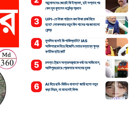
আন্দোলনের জেরেই কি ইস্তফা, দুই সপ্তাহ পর
কেন মুখ খুললেন ধর্মেন্দ্র প্রধান
UPI-তে টাকা পাঠালে কত টাকা চার্জ দিতে
হবে? লোকসভার নতুন বিল পাসের পর জানালো
কেন্দ্র
মুসলিম বলেই কি পাকিস্তানি? IAS
অফিসারকে নিয়ে বিজেপি নেতার মন্তব্যে ক্ষুব্ধ
কর্ণাটক হাইকোর্ট
চলন্ত ট্রেনে অন্তঃসত্ত্বাকে ধর্ষণের অভিযোগ,
আলিপুরদুয়ারে গ্রেফতার অসমের যুবক
AI দিয়ে ছবি-ভিডিও বানান? জারি হলো নতুন
কড়া নিয়ম, না মানলেই বিপদ