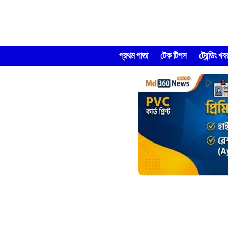
প্রথম পাতা
টেক টিপস
ট্রেন্ডিং খব