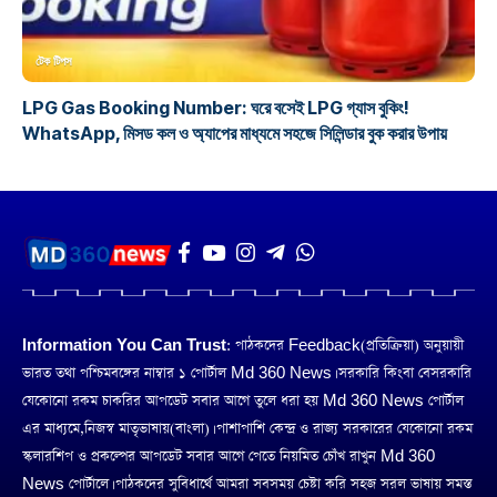
টেক টিপস
LPG Gas Booking Number: ঘরে বসেই LPG গ্যাস বুকিং!
WhatsApp, মিসড কল ও অ্যাপের মাধ্যমে সহজে সিলিন্ডার বুক করার উপায়
Information You Can Trust:
পাঠকদের Feedback(প্রতিক্রিয়া) অনুয়ায়ী
ভারত তথা পশ্চিমবঙ্গের নাম্বার ১ পোর্টাল Md 360 News। সরকারি কিংবা বেসরকারি
যেকোনো রকম চাকরির আপডেট সবার আগে তুলে ধরা হয় Md 360 News পোর্টাল
এর মাধ্যমে,নিজস্ব মাতৃভাষায়(বাংলা)। পাশাপাশি কেন্দ্র ও রাজ্য সরকারের যেকোনো রকম
স্কলারশিপ ও প্রকল্পের আপডেট সবার আগে পেতে নিয়মিত চোঁখ রাখুন Md 360
News পোর্টালে। পাঠকদের সুবিধার্থে আমরা সবসময় চেষ্টা করি সহজ সরল ভাষায় সমস্ত