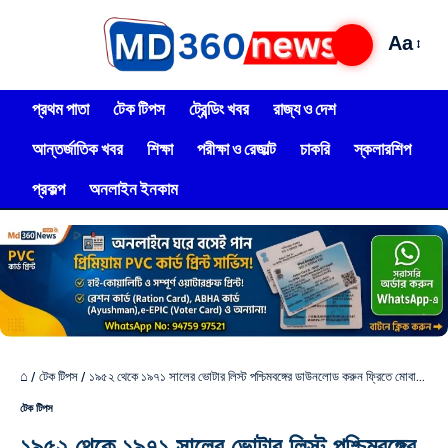
Aa
প্রথম পাতা
টেক টিপস
ট্রেন্ডিং খবর
রাজ্য ও দেশ
আন্তর্জাতিক খবর
শিক্ষা
পরীক্ষা ও রেজাল্ট
চাকরি
স্কলারশিপ
প্রকল্প
অনলাইন ইনকাম
⌂
/
টেক টিপস
/
১৯৫২ থেকে ১৯৭১ সালের ভোটার লিস্ট পশ্চিমবঙ্গের ডাউনলোড করুন ফ্রিতে মোবাইলে
টেক টিপস
১৯৫২ থেকে ১৯৭১ সালের ভোটার লিস্ট পশ্চিমবঙ্গের