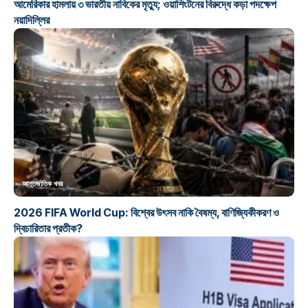
আমেরিকার হামলায় ৩ ভারতীয় নাবিকের মৃত্যু; ওয়াশিংটনের বিরুদ্ধে কড়া পদক্ষেপ
নয়াদিল্লির
আন্তর্জাতিক খবর
2026 FIFA World Cup: বিশ্বের উৎসব নাকি বৈষম্য, বাণিজ্যিকীকরণ ও
দ্বিচারিতার প্রতীক?