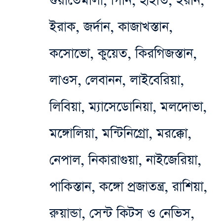
গুয়াতেমালা, গিনি, হাইতি, ইরান,
ইরাক, জর্দান, কাজাখস্তান,
কসোভো, কুয়েত, কিরগিজস্তান,
লাওস, লেবানন, লাইবেরিয়া,
লিবিয়া, ম্যাসেডোনিয়া, মলদোভা,
মঙ্গোলিয়া, মন্টিনিগ্রো, মরক্কো,
নেপাল, নিকারাগুয়া, নাইজেরিয়া,
পাকিস্তান, কঙ্গো প্রজাতন্ত্র, রাশিয়া,
রুয়ান্ডা, সেন্ট কিটস ও নেভিস,