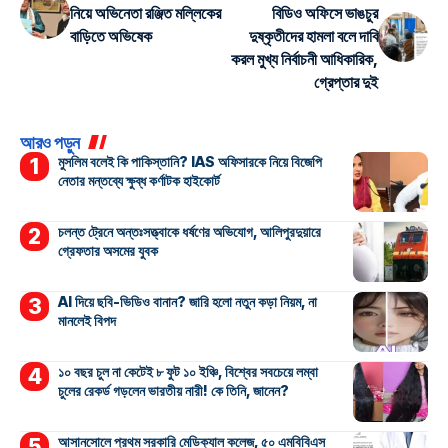
নিয়ে অভিনেতা রঞ্জিত মল্লিকের
বিডিও অফিসে ভাঙচুর
বাড়িতে অভিষেক
দুষ্কৃতীদের হামলা বলে দাবি
করল মুখ্য নির্বাচনী আধিকারিক,
গ্রেপ্তার দুই
আরও পড়ুন
মুসলিম বলেই কি পাকিস্তানি? IAS অফিসারকে নিয়ে বিজেপি
নেতার মন্তব্যে ক্ষুব্ধ কর্ণাটক হাইকোর্ট
চলন্ত ট্রেনে অন্তঃসত্ত্বাকে ধর্ষণের অভিযোগ, আলিপুরদুয়ারে
গ্রেফতার অসমের যুবক
AI দিয়ে ছবি-ভিডিও বানান? জারি হলো নতুন কড়া নিয়ম, না
মানলেই বিপদ
১০ বছর চুল না কেটেই ৮ ফুট ১০ ইঞ্চি, বিশ্বের সবচেয়ে লম্বা
চুলের রেকর্ড গড়লেন ভারতীয় নারী! কে তিনি, জানেন?
আসানসোলে প্রথম সরকারি মেডিক্যাল কলেজ, ৫০ এমবিবিএস