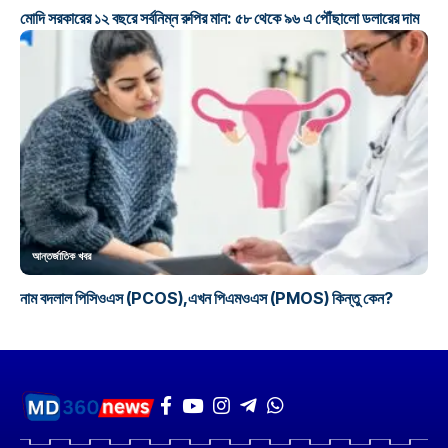
মোদি সরকারের ১২ বছরে সর্বনিম্ন রুপির মান: ৫৮ থেকে ৯৬ এ পৌঁছালো ডলারের দাম
আন্তর্জাতিক খবর
নাম বদলাল পিসিওএস (PCOS),এখন পিএমওএস (PMOS) কিন্তু কেন?