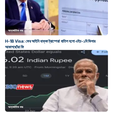
আন্তর্জাতিক খবর
H-1B Visa: ফের আইনি ধাক্কা ট্রাম্পের! বাতিল হলো এইচ-১বি ভিসার
আকাশছোঁয়া ফি
আন্তর্জাতিক খবর