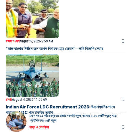
রাজ্য ও দেশ
August 5, 2026 2:59 AM
‘আজ বাংলায় নির্বাচন হলে অর্ধেক বিধায়ক হেরে যেতেন’—দাবি বিজেপি নেতার
চাকরি
August 4, 2026 11:06 AM
Indian Air Force LDC Recruitment 2026: উচ্চমাধ্যমিক পাসে
বায়ুসেনায় LDC পদে চাকরির সুযোগ
দেশে গত ১০ বছরে বন্ধ ৯৪ হাজার সরকারি স্কুল, কমেছে ২.২৬ কোটি পড়ুয়া; গড়ে
প্রতিদিন বন্ধ ২৫টি স্কুল
রাজ্য ও দেশ
শিক্ষা