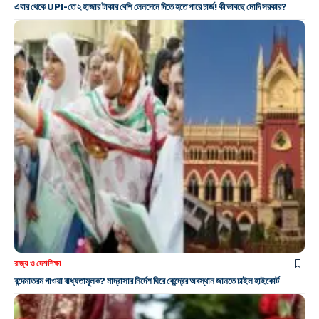
এবার থেকে UPI-তে ২ হাজার টাকার বেশি লেনদেনে দিতে হতে পারে চার্জ! কী ভাবছে মোদি সরকার?
রাজ্য ও দেশ
শিক্ষা
বন্দেমাতরম গাওয়া বাধ্যতামূলক? মাদ্রাসার নির্দেশ ঘিরে কেন্দ্রের অবস্থান জানতে চাইল হাইকোর্ট