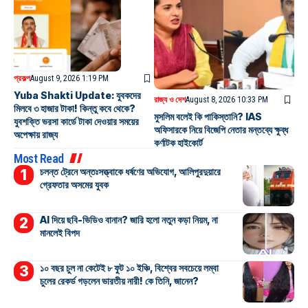
প্রকল্প
August 9, 2026 1:19 PM
Yuba Shakti Update: যুবকদের
রাজ্য ও দেশ
August 8, 2026 10:33 PM
মিলবে ৩ হাজার টাকা! কিন্তু কবে থেকে?
মুসলিম বলেই কি পাকিস্তানি? IAS
যুবশক্তি ভরসা কার্ডে টাকা দেওয়ার সময়ের
অফিসারকে নিয়ে বিজেপি নেতার মন্তব্যে ক্ষুব্ধ
অপেক্ষায় রাজ্য
কর্ণাটক হাইকোর্ট
Most Read
চলন্ত ট্রেনে অন্তঃসত্ত্বাকে ধর্ষণের অভিযোগ, আলিপুরদুয়ারে
গ্রেফতার অসমের যুবক
AI দিয়ে ছবি-ভিডিও বানান? জারি হলো নতুন কড়া নিয়ম, না
মানলেই বিপদ
১০ বছর চুল না কেটেই ৮ ফুট ১০ ইঞ্চি, বিশ্বের সবচেয়ে লম্বা
চুলের রেকর্ড গড়লেন ভারতীয় নারী! কে তিনি, জানেন?