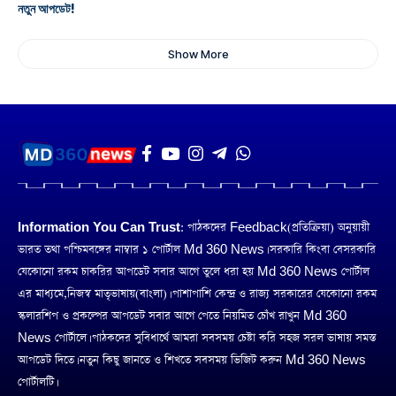
নতুন আপডেট!
Show More
Information You Can Trust:
পাঠকদের Feedback(প্রতিক্রিয়া) অনুয়ায়ী
ভারত তথা পশ্চিমবঙ্গের নাম্বার ১ পোর্টাল Md 360 News। সরকারি কিংবা বেসরকারি
যেকোনো রকম চাকরির আপডেট সবার আগে তুলে ধরা হয় Md 360 News পোর্টাল
এর মাধ্যমে,নিজস্ব মাতৃভাষায়(বাংলা)। পাশাপাশি কেন্দ্র ও রাজ্য সরকারের যেকোনো রকম
স্কলারশিপ ও প্রকল্পের আপডেট সবার আগে পেতে নিয়মিত চোঁখ রাখুন Md 360
News পোর্টালে। পাঠকদের সুবিধার্থে আমরা সবসময় চেষ্টা করি সহজ সরল ভাষায় সমস্ত
আপডেট দিতে। নতুন কিছু জানতে ও শিখতে সবসময় ভিজিট করুন Md 360 News
পোর্টালটি।