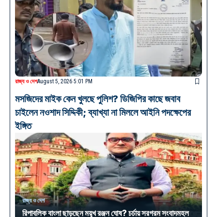
রাজ্য ও দেশ
August 5, 2026 5:01 PM
মসজিদের মাইক কেন খুলছে পুলিশ? ডিজিপির কাছে জবাব
চাইলেন নওশাদ সিদ্দিকী; ব্যাখ্যা না মিললে আইনি পদক্ষেপের
ইঙ্গিত
রাজ্য ও দেশ
রিপাবলিক বাংলা ছাড়ছেন ময়ূখ রঞ্জন ঘোষ? চর্চায় সরগরম সংবাদমহল