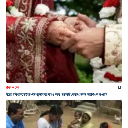
রাজ্য ও দেশ
বিয়ের ছবি থাকলেই বর-বউ প্রমাণ হয় না! ৫ বছর পর চাকরি ফেরত পেলেন আরপিএফ জওয়ান