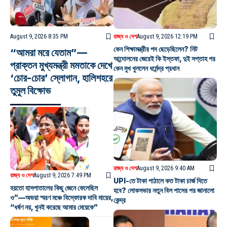
August 9, 2026 8:35 PM
রাজ্য ও দেশ
August 9, 2026 12:19 PM
কেন শিক্ষামন্ত্রীর পদ ছেড়েছিলেন? নিট
“আমরা মরে যেতাম”—
আন্দোলনের জেরেই কি ইস্তফা, দুই সপ্তাহ পর
প্রাক্তন মুখ্যমন্ত্রী মমতাকে দেখে
কেন মুখ খুললেন ধর্মেন্দ্র প্রধান
‘চোর-চোর’ স্লোগান, হালিশহরে
তুমুল বিক্ষোভ
রাজ্য ও দেশ
August 9, 2026 9:40 AM
রাজ্য ও দেশ
August 9, 2026 7:49 PM
UPI-তে টাকা পাঠালে কত টাকা চার্জ দিতে
হয়তো হাসপাতালের কিছু জেনে ফেলেছিল
হবে? লোকসভার নতুন বিল পাসের পর জানালো
ও”—অভয়া স্মরণ মঞ্চে বিস্ফোরক দাবি মায়ের,
কেন্দ্র
“ধর্ষণ নয়, খুনই করেছে আমার মেয়েকে”