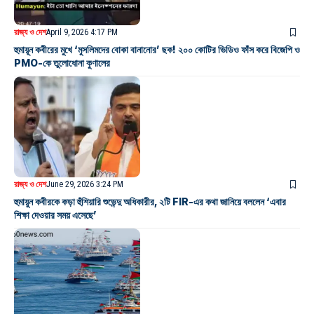
রাজ্য ও দেশ
April 9, 2026 4:17 PM
হুমায়ূন কবীরের মুখে ‘মুসলিমদের বোকা বানানোর’ ছক! ২০০ কোটির ভিডিও ফাঁস করে বিজেপি ও
PMO-কে তুলোধোনা কুণালের
রাজ্য ও দেশ
June 29, 2026 3:24 PM
হুমায়ুন কবীরকে কড়া হুঁশিয়ারি শুভেন্দু অধিকারীর, ২টি FIR-এর কথা জানিয়ে বললেন ‘এবার
শিক্ষা দেওয়ার সময় এসেছে’