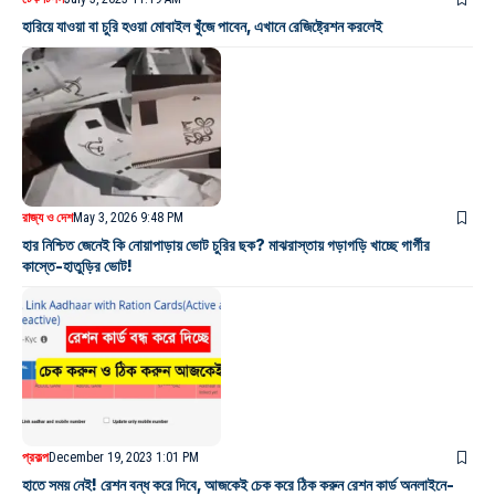
হারিয়ে যাওয়া বা চুরি হওয়া মোবাইল খুঁজে পাবেন, এখানে রেজিষ্ট্রেশন করলেই
রাজ্য ও দেশ
May 3, 2026 9:48 PM
হার নিশ্চিত জেনেই কি নোয়াপাড়ায় ভোট চুরির ছক? মাঝরাস্তায় গড়াগড়ি খাচ্ছে গার্গীর
কাস্তে-হাতুড়ির ভোট!
প্রকল্প
December 19, 2023 1:01 PM
হাতে সময় নেই! রেশন বন্ধ করে দিবে, আজকেই চেক করে ঠিক করুন রেশন কার্ড অনলাইনে-