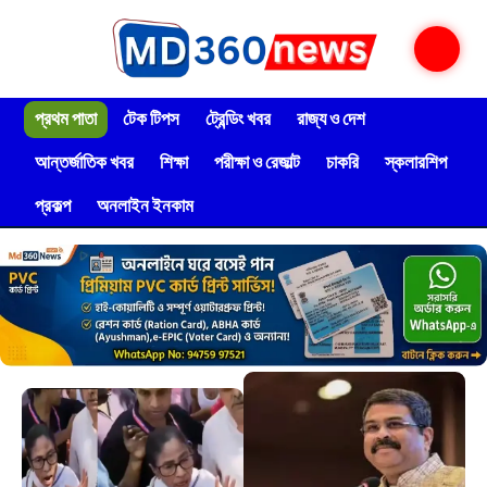
প্রথম পাতা
টেক টিপস
ট্রেন্ডিং খবর
রাজ্য ও দেশ
আন্তর্জাতিক খবর
শিক্ষা
পরীক্ষা ও রেজাল্ট
চাকরি
স্কলারশিপ
প্রকল্প
অনলাইন ইনকাম