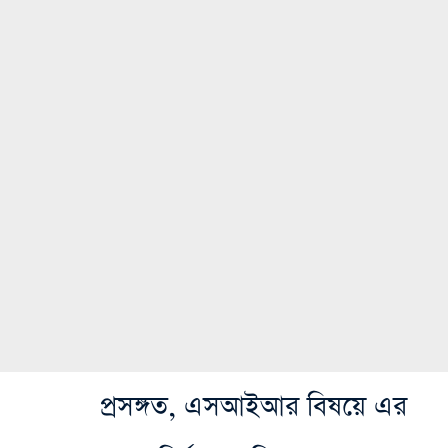
প্রসঙ্গত, এস‌আইআর বিষয়ে এর