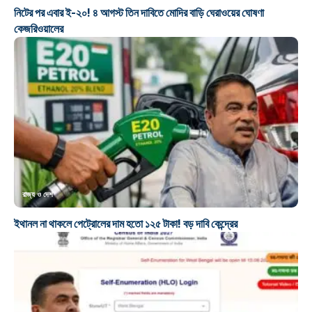
নিটের পর এবার ই-২০! ৪ আগস্ট তিন দাবিতে মোদির বাড়ি ঘেরাওয়ের ঘোষণা
কেজরিওয়ালের
রাজ্য ও দেশ
ইথানল না থাকলে পেট্রোলের দাম হতো ১২৫ টাকা! বড় দাবি কেন্দ্রের