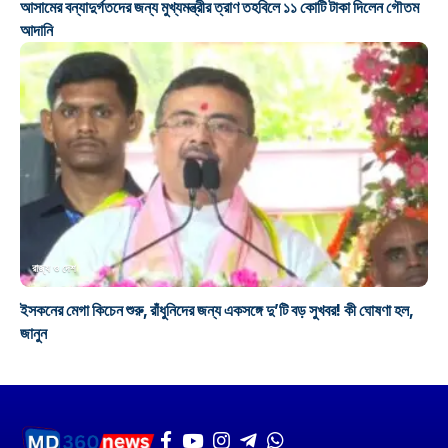
আসামের বন্যাদুর্গতদের জন্য মুখ্যমন্ত্রীর ত্রাণ তহবিলে ১১ কোটি টাকা দিলেন গৌতম
আদানি
রাজ্য ও দেশ
ইসকনের মেগা কিচেন শুরু, রাঁধুনিদের জন্য একসঙ্গে দু’টি বড় সুখবর! কী ঘোষণা হল,
জানুন