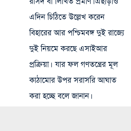
রসিদ বা লিখিত প্রমাণ।
এছাড়াও
এদিন চিঠিতে উল্লেখ করেন
বিহারের আর পশ্চিমবঙ্গ দুই রাজ্যে
দুই নিয়মে করছে এসাইআর‌
প্রক্রিয়া। যার ফল গণতন্ত্রের মূল
কাঠামোর উপর সরাসরি আঘাত
করা হচ্ছে বলে জানান।