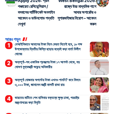
Apply 2026: গ্রাম
West Bengal 2026:
পঞ্চায়েত রেসিডেন্সিয়াল /
রাজ্যে উচ্চ মাধ্যমিক পাশে
বসবাসের সার্টিফিকেট অনলাইন
আধার অপারেটর ও
আবেদন ও ডাউনলোড পদ্ধতি
সুপারভাইজার নিয়োগ – আবেদন
দেখুন!
করুন
আরও পড়ুন
বেআইনিভাবে আবাসের টাকা নিলে ফেরত দিতেই হবে, ১৮ লক্ষ
উপভোক্তার দ্বিতীয় কিস্তি ছাড়ার মধ্যেই কড়া বার্তা দিলীপ
ঘোষের
অন্নপূর্ণা-সহ একাধিক প্রকল্পের টাকা ১৭ আগস্ট থেকে, বড়
ঘোষণা মুখ্যমন্ত্রী শুভেন্দু অধিকারীর
অন্নপূর্ণা যোজনার অগস্টের টাকা এখনও পাননি? কবে মিলবে
৩,০০০ টাকা, জানালেন মন্ত্রী মালতী রাভা রায়
ভারতের মাটিতে শেখ হাসিনার বক্তব্যে ক্ষুব্ধ ঢাকা, পররাষ্ট্র
মন্ত্রণালয়ের কড়া বিবৃতি