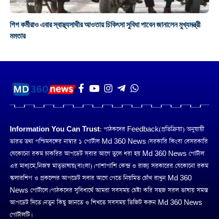
ট্রেন্ডিং খবর
গিগ কর্মীরাও এবার স্বাস্থ্যসাথীর আওতায় চিকিৎসা সুবিধা পাবেন জানালেন মুখ্যমন্ত্রী
মমতার
Information You Can Trust:
পাঠকদের Feedback(প্রতিক্রিয়া) অনুয়ায়ী
ভারত তথা পশ্চিমবঙ্গের নাম্বার ১ পোর্টাল Md 360 News। সরকারি কিংবা বেসরকারি
যেকোনো রকম চাকরির আপডেট সবার আগে তুলে ধরা হয় Md 360 News পোর্টাল
এর মাধ্যমে,নিজস্ব মাতৃভাষায়(বাংলা)। পাশাপাশি কেন্দ্র ও রাজ্য সরকারের যেকোনো রকম
স্কলারশিপ ও প্রকল্পের আপডেট সবার আগে পেতে নিয়মিত চোঁখ রাখুন Md 360
News পোর্টালে। পাঠকদের সুবিধার্থে আমরা সবসময় চেষ্টা করি সহজ সরল ভাষায় সমস্ত
আপডেট দিতে। নতুন কিছু জানতে ও শিখতে সবসময় ভিজিট করুন Md 360 News
পোর্টালটি।