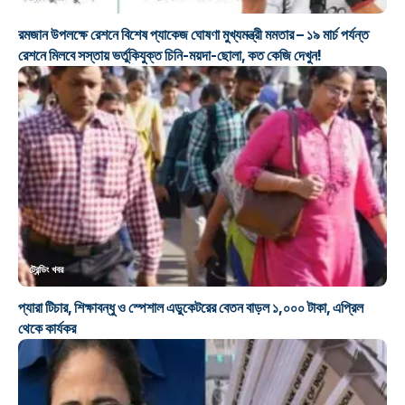
রমজান উপলক্ষে রেশনে বিশেষ প্যাকেজ ঘোষণা মুখ্যমন্ত্রী মমতার – ১৯ মার্চ পর্যন্ত
রেশনে মিলবে সস্তায় ভর্তুকিযুক্ত চিনি-ময়দা-ছোলা, কত কেজি দেখুন!
ট্রেন্ডিং খবর
প্যারা টিচার, শিক্ষাবন্ধু ও স্পেশাল এডুকেটরের বেতন বাড়ল ১,০০০ টাকা, এপ্রিল
থেকে কার্যকর