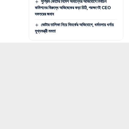
সুপ্রিম কোর্টের নির্দেশ অমান্যের অভিযোগে নির্বাচন
কমিশনের বিরুদ্ধে অভিষেকের কড়া চিঠি, পরক্ষণেই CEO
দফতরের জবাব
ভোটার তালিকা নিয়ে বিতর্কের অভিযোগে, ধর্মতলায় ধর্নায়
মুখ্যমন্ত্রী মমতা