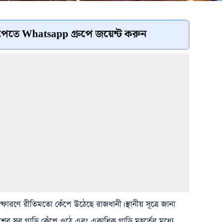
েতে Whatsapp গ্রুপে জয়েন্ট করুন
্ফোরণে রীতিমতো কেঁপে উঠেছে রাজধানী। স্থানীয় সূত্রে জানা
র সব গাড়ি কেঁপে ওঠে এবং একাধিক গাড়ি মুহূর্তের মধ্যে