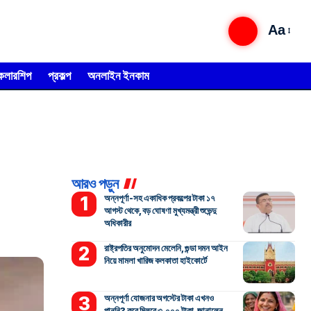
Aa
্কলারশিপ
প্রকল্প
অনলাইন ইনকাম
আরও পড়ুন
অন্নপূর্ণা-সহ একাধিক প্রকল্পের টাকা ১৭
আগস্ট থেকে, বড় ঘোষণা মুখ্যমন্ত্রী শুভেন্দু
অধিকারীর
রাষ্ট্রপতির অনুমোদন মেলেনি, গুন্ডা দমন আইন
নিয়ে মামলা খারিজ কলকাতা হাইকোর্টে
অন্নপূর্ণা যোজনার অগস্টের টাকা এখনও
পাননি? কবে মিলবে ৩,০০০ টাকা, জানালেন