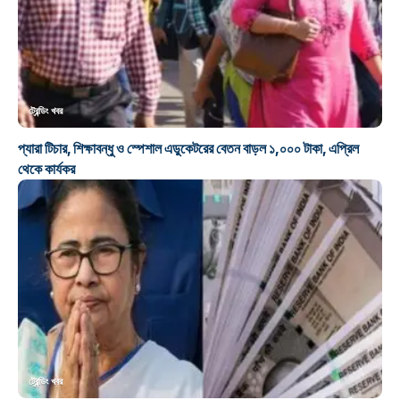
ট্রেন্ডিং খবর
প্যারা টিচার, শিক্ষাবন্ধু ও স্পেশাল এডুকেটরের বেতন বাড়ল ১,০০০ টাকা, এপ্রিল
থেকে কার্যকর
ট্রেন্ডিং খবর