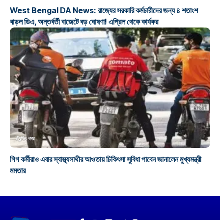
West Bengal DA News: রাজ্যের সরকারি কর্মচারীদের জন্য ৪ শতাংশ
বাড়ল ডিএ, অন্তর্বর্তী বাজেটে বড় ঘোষণা! এপ্রিল থেকে কার্যকর
ট্রেন্ডিং খবর
গিগ কর্মীরাও এবার স্বাস্থ্যসাথীর আওতায় চিকিৎসা সুবিধা পাবেন জানালেন মুখ্যমন্ত্রী
মমতার