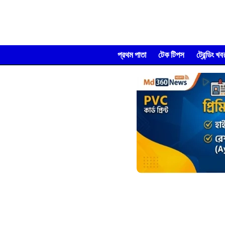
প্রথম পাতা
টেক টিপস
ট্রেন্ডিং খব