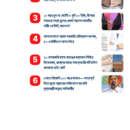
১০ বছর চুল না কেটেই ৮ ফুট ১০ ইঞ্চি, বিশ্বের
সবচেয়ে লম্বা চুলের রেকর্ড গড়লেন ভারতীয়
নারী! কে তিনি, জানেন?
আসানসোলে প্রথম সরকারি মেডিক্যাল কলেজ,
৫০ এমবিবিএস আসন নিয়ে
১১ বেসরকারি ব্লাড ব্যাঙ্কে রক্তদান শিবিরে
নিষেধাজ্ঞা, রাজ্যের কাছে তদন্তের রিপোর্ট চাইল
কলকাতা হাই কোর্ট
এখানে বিজেপি ১০০ বছর থাকবে— অন্নপূর্ণা
নিয়ে ভুয়ো প্রচারের অভিযোগে বড় দাবি
মুখ্যমন্ত্রী শুভেন্দু অধিকারীর