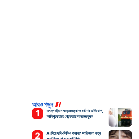
আরও পড়ুন
চলন্ত ট্রেনে অন্তঃসত্ত্বাকে ধর্ষণের অভিযোগ,
আলিপুরদুয়ারে গ্রেফতার অসমের যুবক
AI দিয়ে ছবি-ভিডিও বানান? জারি হলো নতুন
কড়া নিয়ম, না মানলেই বিপদ