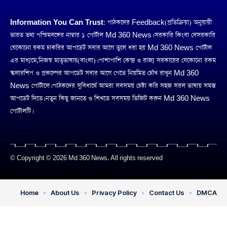
Information You Can Trust:
পাঠকদের Feedback(প্রতিক্রিয়া) অনুয়ায়ী
ভারত তথা পশ্চিমবঙ্গের নাম্বার ১ পোর্টাল Md 360 News। সরকারি কিংবা বেসরকারি
যেকোনো রকম চাকরির আপডেট সবার আগে তুলে ধরা হয় Md 360 News পোর্টাল
এর মাধ্যমে,নিজস্ব মাতৃভাষায়(বাংলা)। পাশাপাশি কেন্দ্র ও রাজ্য সরকারের যেকোনো রকম
স্কলারশিপ ও প্রকল্পের আপডেট সবার আগে পেতে নিয়মিত চোঁখ রাখুন Md 360
News পোর্টালে। পাঠকদের সুবিধার্থে আমরা সবসময় চেষ্টা করি সহজ সরল ভাষায় সমস্ত
আপডেট দিতে। নতুন কিছু জানতে ও শিখতে সবসময় ভিজিট করুন Md 360 News
পোর্টালটি।
© Copyright © 2026 Md 360 News. All rights reserved
Home
About Us
Privacy Policy
Contact Us
DMCA