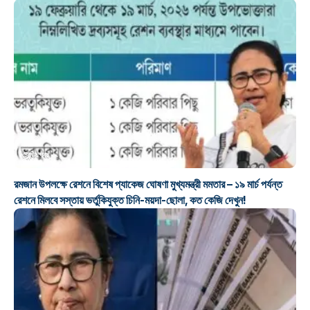
ট্রেন্ডিং খবর
রমজান উপলক্ষে রেশনে বিশেষ প্যাকেজ ঘোষণা মুখ্যমন্ত্রী মমতার – ১৯ মার্চ পর্যন্ত
রেশনে মিলবে সস্তায় ভর্তুকিযুক্ত চিনি-ময়দা-ছোলা, কত কেজি দেখুন!