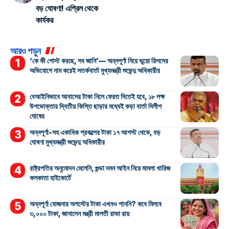
বড় ঘোষণা! এপ্রিল থেকে
কার্যকর
আরও পড়ুন
‘কে কী পোস্ট করছে, সব জানি’— অন্নপূর্ণা নিয়ে ভুয়ো রিলসের
অভিযোগে নাম করেই সতর্কবার্তা মুখ্যমন্ত্রী শুভেন্দু অধিকারীর
বেআইনিভাবে আবাসের টাকা নিলে ফেরত দিতেই হবে, ১৮ লক্ষ
উপভোক্তার দ্বিতীয় কিস্তি ছাড়ার মধ্যেই কড়া বার্তা দিলীপ
ঘোষের
অন্নপূর্ণা-সহ একাধিক প্রকল্পের টাকা ১৭ আগস্ট থেকে, বড়
ঘোষণা মুখ্যমন্ত্রী শুভেন্দু অধিকারীর
রাষ্ট্রপতির অনুমোদন মেলেনি, গুন্ডা দমন আইন নিয়ে মামলা খারিজ
কলকাতা হাইকোর্টে
অন্নপূর্ণা যোজনার অগস্টের টাকা এখনও পাননি? কবে মিলবে
৩,০০০ টাকা, জানালেন মন্ত্রী মালতী রাভা রায়