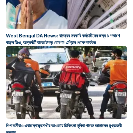
ট্রেন্ডিং খবর
West Bengal DA News: রাজ্যের সরকারি কর্মচারীদের জন্য ৪ শতাংশ
বাড়ল ডিএ, অন্তর্বর্তী বাজেটে বড় ঘোষণা! এপ্রিল থেকে কার্যকর
ট্রেন্ডিং খবর
গিগ কর্মীরাও এবার স্বাস্থ্যসাথীর আওতায় চিকিৎসা সুবিধা পাবেন জানালেন মুখ্যমন্ত্রী
মমতার