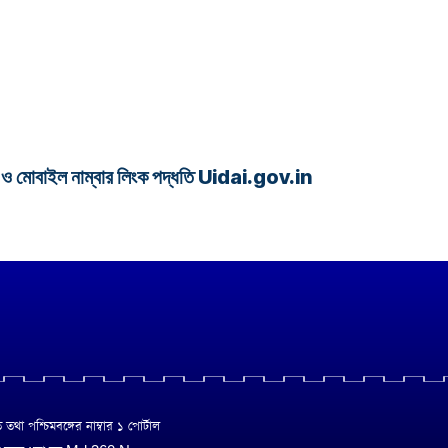
োবাইল নাম্বার লিংক পদ্ধতি Uidai.gov.in
া পশ্চিমবঙ্গের নাম্বার ১ পোর্টাল