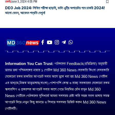
চাকরি
June 3, 2024 4:05 PM
DEO Job 2024: লিখিত পরীক্ষা ছাড়াই, ডাটা এন্ট্রি অপারেটর পদে চাকরি 2024!
ভালো বেতন, আবেদন পদ্ধতি দেখুন!
Information You Can Trust:
পাঠকদের Feedback(প্রতিক্রিয়া) অনুয়ায়ী
ভারত তথা পশ্চিমবঙ্গের নাম্বার ১ পোর্টাল Md 360 News। সরকারি কিংবা বেসরকারি
যেকোনো রকম চাকরির আপডেট সবার আগে তুলে ধরা হয় Md 360 News পোর্টাল
এর মাধ্যমে,নিজস্ব মাতৃভাষায়(বাংলা)। পাশাপাশি কেন্দ্র ও রাজ্য সরকারের যেকোনো রকম
স্কলারশিপ ও প্রকল্পের আপডেট সবার আগে পেতে নিয়মিত চোঁখ রাখুন Md 360
News পোর্টালে। পাঠকদের সুবিধার্থে আমরা সবসময় চেষ্টা করি সহজ সরল ভাষায় সমস্ত
আপডেট দিতে। নতুন কিছু জানতে ও শিখতে সবসময় ভিজিট করুন Md 360 News
পোর্টালটি।