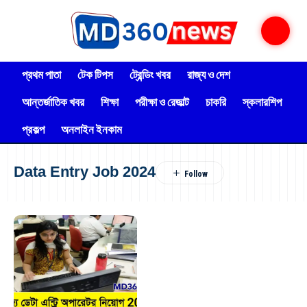
প্রথম পাতা
টেক টিপস
ট্রেন্ডিং খবর
রাজ্য ও দেশ
আন্তর্জাতিক খবর
শিক্ষা
পরীক্ষা ও রেজাল্ট
চাকরি
স্কলারশিপ
প্রকল্প
অনলাইন ইনকাম
Data Entry Job 2024