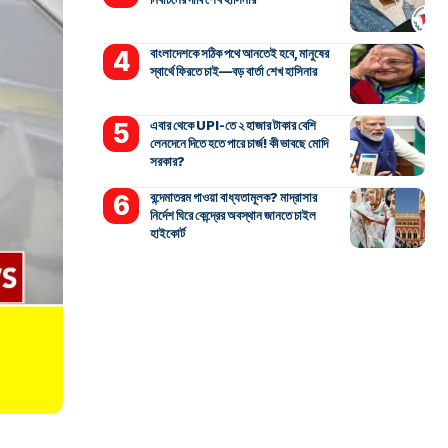
বাংলাদেশকে সঠিক পথে আনতেই হবে, মানুষের
স্বার্থে ফিরতে চাই—বড় বার্তা শেখ হাসিনার
এবার থেকে UPI-তে ২ হাজার টাকার বেশি
লেনদেনে দিতে হতে পারে চার্জ! কী ভাবছে মোদি
সরকার?
বন্দেমাতরম গাওয়া বাধ্যতামূলক? মাদ্রাসার
নির্দেশ ঘিরে কেন্দ্রের অবস্থান জানতে চাইল
হাইকোর্ট