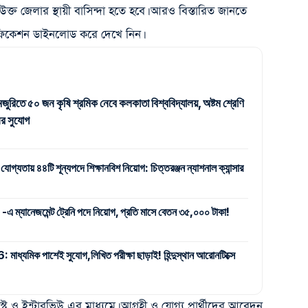
উক্ত জেলার স্থায়ী বাসিন্দা হতে হবে। আরও বিস্তারিত জানতে
িকেশন ডাইনলোড করে দেখে নিন।
জুরিতে ৫০ জন কৃষি শ্রমিক নেবে কলকাতা বিশ্ববিদ্যালয়, অষ্টম শ্রেণি
র সুযোগ
 যোগ্যতায় ৪৪টি শূন্যপদে শিক্ষানবিশ নিয়োগ: চিত্তরঞ্জন ন্যাশনাল ক্যান্সার
যানেজমেন্ট ট্রেনি পদে নিয়োগ, প্রতি মাসে বেতন ৩৫,০০০ টাকা!
ক পাশেই সুযোগ,লিখিত পরীক্ষা ছাড়াই! হিন্দুস্থান আরোনটিক্সে
 টেস্ট ও ইন্টারভিউ এর মাধ্যমে। আগ্রহী ও যোগ্য প্রার্থীদের আবেদন