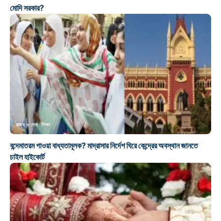
মোদি সরকার?
রাজ্য ও দেশ
শিক্ষা
বন্দেমাতরম গাওয়া বাধ্যতামূলক? মাদ্রাসার নির্দেশ ঘিরে কেন্দ্রের অবস্থান জানতে
চাইল হাইকোর্ট