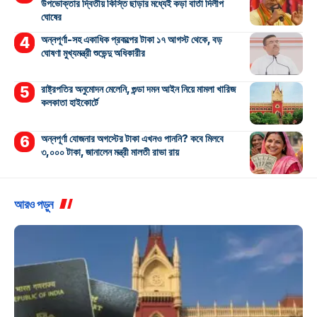
উপভোক্তার দ্বিতীয় কিস্তি ছাড়ার মধ্যেই কড়া বার্তা দিলীপ
ঘোষের
অন্নপূর্ণা-সহ একাধিক প্রকল্পের টাকা ১৭ আগস্ট থেকে, বড়
ঘোষণা মুখ্যমন্ত্রী শুভেন্দু অধিকারীর
রাষ্ট্রপতির অনুমোদন মেলেনি, গুন্ডা দমন আইন নিয়ে মামলা খারিজ
কলকাতা হাইকোর্টে
অন্নপূর্ণা যোজনার অগস্টের টাকা এখনও পাননি? কবে মিলবে
৩,০০০ টাকা, জানালেন মন্ত্রী মালতী রাভা রায়
আরও পড়ুন