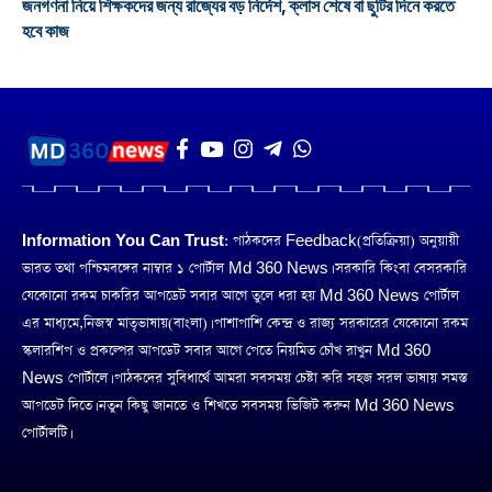
জনগণনা নিয়ে শিক্ষকদের জন্য রাজ্যের বড় নির্দেশ, ক্লাস শেষে বা ছুটির দিনে করতে
হবে কাজ
Information You Can Trust:
পাঠকদের Feedback(প্রতিক্রিয়া) অনুয়ায়ী
ভারত তথা পশ্চিমবঙ্গের নাম্বার ১ পোর্টাল Md 360 News। সরকারি কিংবা বেসরকারি
যেকোনো রকম চাকরির আপডেট সবার আগে তুলে ধরা হয় Md 360 News পোর্টাল
এর মাধ্যমে,নিজস্ব মাতৃভাষায়(বাংলা)। পাশাপাশি কেন্দ্র ও রাজ্য সরকারের যেকোনো রকম
স্কলারশিপ ও প্রকল্পের আপডেট সবার আগে পেতে নিয়মিত চোঁখ রাখুন Md 360
News পোর্টালে। পাঠকদের সুবিধার্থে আমরা সবসময় চেষ্টা করি সহজ সরল ভাষায় সমস্ত
আপডেট দিতে। নতুন কিছু জানতে ও শিখতে সবসময় ভিজিট করুন Md 360 News
পোর্টালটি।