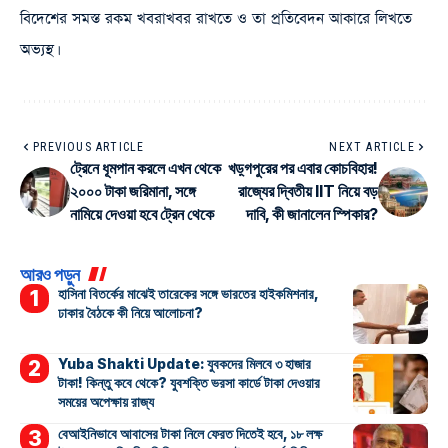
বিদেশের সমস্ত রকম খবরাখবর রাখতে ও তা প্রতিবেদন আকারে লিখতে
অভ্যস্থ।
PREVIOUS ARTICLE
NEXT ARTICLE
ট্রেনে ধূমপান করলে এখন থেকে
খড়্গপুরের পর এবার কোচবিহার!
২০০০ টাকা জরিমানা, সঙ্গে
রাজ্যের দ্বিতীয় IIT নিয়ে বড়
নামিয়ে দেওয়া হবে ট্রেন থেকে
দাবি, কী জানালেন স্পিকার?
আরও পড়ুন
হাসিনা বিতর্কের মাঝেই তারেকের সঙ্গে ভারতের হাইকমিশনার,
ঢাকার বৈঠকে কী নিয়ে আলোচনা?
Yuba Shakti Update: যুবকদের মিলবে ৩ হাজার
টাকা! কিন্তু কবে থেকে? যুবশক্তি ভরসা কার্ডে টাকা দেওয়ার
সময়ের অপেক্ষায় রাজ্য
বেআইনিভাবে আবাসের টাকা নিলে ফেরত দিতেই হবে, ১৮ লক্ষ