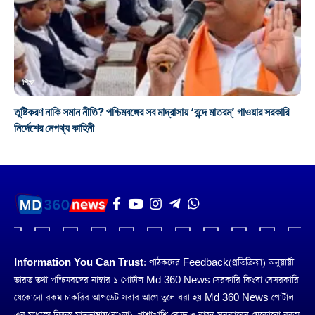
শিক্ষা
তুষ্টিকরণ নাকি সমান নীতি? পশ্চিমবঙ্গের সব মাদ্রাসায় ‘বন্দে মাতরম্’ গাওয়ার সরকারি
নির্দেশের নেপথ্য কাহিনী
Information You Can Trust:
পাঠকদের Feedback(প্রতিক্রিয়া) অনুয়ায়ী
ভারত তথা পশ্চিমবঙ্গের নাম্বার ১ পোর্টাল Md 360 News। সরকারি কিংবা বেসরকারি
যেকোনো রকম চাকরির আপডেট সবার আগে তুলে ধরা হয় Md 360 News পোর্টাল