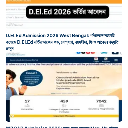
শিক্ষা
D.El.Ed Admission 2026 West Bengal: পশ্চিমবঙ্গে সরকারি
কলেজে D.El.Ed ভর্তির আবেদন শুরু, যোগ্যতা, বয়সসীমা, ফি ও আবেদন পদ্ধতি
জানুন
শিক্ষা