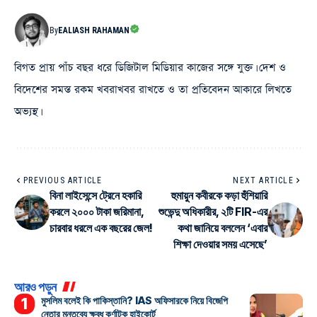
By
EALIASH RAHAMAN
বিগত প্রায় পাঁচ বছর ধরে ডিজিটাল মিডিয়ার কাজের সঙ্গে যুক্ত। দেশ ও
বিদেশের সমস্ত রকম খবরাখবর রাখতে ও তা প্রতিবেদন আকারে লিখতে
অভ্যস্থ।
PREVIOUS ARTICLE
NEXT ARTICLE
বিনা লাইসেন্সে ট্রেনে হকারি
হুমায়ুন কবীরকে কড়া হুঁশিয়ারি
করলে ২০০০ টাকা জরিমানা,
শুভেন্দু অধিকারীর, ২টি FIR-এর
চারবার ধরলে এক বছরের জেল!
কথা জানিয়ে বললেন ‘এবার
শিক্ষা দেওয়ার সময় এসেছে’
আরও পড়ুন
মুসলিম বলেই কি পাকিস্তানি? IAS অফিসারকে নিয়ে বিজেপি
নেতার মন্তব্যে ক্ষুব্ধ কর্ণাটক হাইকোর্ট