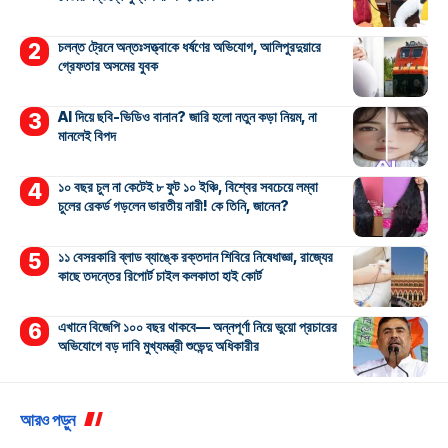
চলন্ত ট্রেনে অন্তঃসত্ত্বাকে ধর্ষণের অভিযোগ, আলিপুরদুয়ারে
গ্রেফতার অসমের যুবক
AI দিয়ে ছবি-ভিডিও বানান? জারি হলো নতুন কড়া নিয়ম, না
মানলেই বিপদ
১০ বছর চুল না কেটেই ৮ ফুট ১০ ইঞ্চি, বিশ্বের সবচেয়ে লম্বা
চুলের রেকর্ড গড়লেন ভারতীয় নারী! কে তিনি, জানেন?
১১ বেসরকারি ব্লাড ব্যাঙ্কে রক্তদান শিবিরে নিষেধাজ্ঞা, রাজ্যের
কাছে তদন্তের রিপোর্ট চাইল কলকাতা হাই কোর্ট
এখানে বিজেপি ১০০ বছর থাকবে— অন্নপূর্ণা নিয়ে ভুয়ো প্রচারের
অভিযোগে বড় দাবি মুখ্যমন্ত্রী শুভেন্দু অধিকারীর
আরও পড়ুন