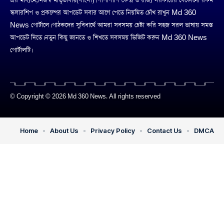
এর মাধ্যমে,নিজস্ব মাতৃভাষায়(বাংলা)। পাশাপাশি কেন্দ্র ও রাজ্য সরকারের যেকোনো রকম
স্কলারশিপ ও প্রকল্পের আপডেট সবার আগে পেতে নিয়মিত চোঁখ রাখুন Md 360
News পোর্টালে। পাঠকদের সুবিধার্থে আমরা সবসময় চেষ্টা করি সহজ সরল ভাষায় সমস্ত
আপডেট দিতে। নতুন কিছু জানতে ও শিখতে সবসময় ভিজিট করুন Md 360 News
পোর্টালটি।
© Copyright © 2026 Md 360 News. All rights reserved
Home
About Us
Privacy Policy
Contact Us
DMCA