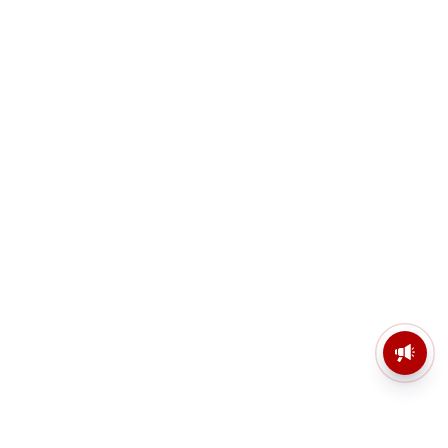
মসজিদের মাইক কেন খুলছে পুলিশ?
ডিজিপির কাছে জবাব চাইলেন নওশাদ
সিদ্দিকী; ব্যাখ্যা না মিললে আইনি পদক্ষেপের
ইঙ্গিত