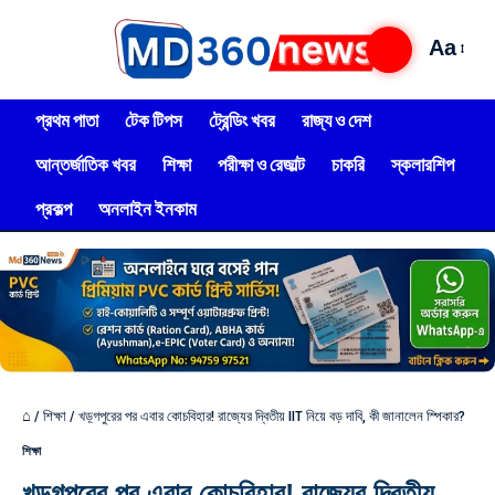
Aa
প্রথম পাতা
টেক টিপস
ট্রেন্ডিং খবর
রাজ্য ও দেশ
আন্তর্জাতিক খবর
শিক্ষা
পরীক্ষা ও রেজাল্ট
চাকরি
স্কলারশিপ
প্রকল্প
অনলাইন ইনকাম
⌂
/
শিক্ষা
/
খড়্গপুরের পর এবার কোচবিহার! রাজ্যের দ্বিতীয় IIT নিয়ে বড় দাবি, কী জানালেন স্পিকার?
শিক্ষা
খড়্গপুরের পর এবার কোচবিহার! রাজ্যের দ্বিতীয়