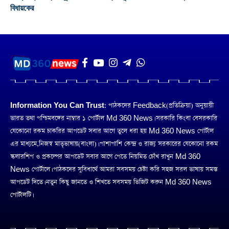
বিধায়কের
Information You Can Trust:
পাঠকদের Feedback(প্রতিক্রিয়া) অনুয়ায়ী
ভারত তথা পশ্চিমবঙ্গের নাম্বার ১ পোর্টাল Md 360 News। সরকারি কিংবা বেসরকারি
যেকোনো রকম চাকরির আপডেট সবার আগে তুলে ধরা হয় Md 360 News পোর্টাল
এর মাধ্যমে,নিজস্ব মাতৃভাষায়(বাংলা)। পাশাপাশি কেন্দ্র ও রাজ্য সরকারের যেকোনো রকম
স্কলারশিপ ও প্রকল্পের আপডেট সবার আগে পেতে নিয়মিত চোঁখ রাখুন Md 360
News পোর্টালে। পাঠকদের সুবিধার্থে আমরা সবসময় চেষ্টা করি সহজ সরল ভাষায় সমস্ত
আপডেট দিতে। নতুন কিছু জানতে ও শিখতে সবসময় ভিজিট করুন Md 360 News
পোর্টালটি।