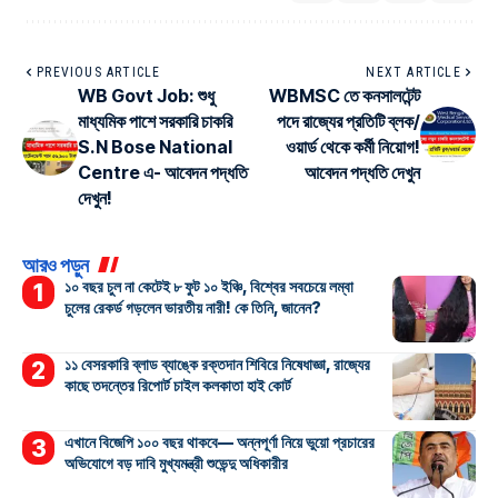
PREVIOUS ARTICLE
NEXT ARTICLE
WB Govt Job: শুধু
WBMSC তে কনসালটেন্ট
মাধ্যমিক পাশে সরকারি চাকরি
পদে রাজ্যের প্রতিটি ব্লক/
S.N Bose National
ওয়ার্ড থেকে কর্মী নিয়োগ!
Centre এ- আবেদন পদ্ধতি
আবেদন পদ্ধতি দেখুন
দেখুন!
আরও পড়ুন
১০ বছর চুল না কেটেই ৮ ফুট ১০ ইঞ্চি, বিশ্বের সবচেয়ে লম্বা
চুলের রেকর্ড গড়লেন ভারতীয় নারী! কে তিনি, জানেন?
১১ বেসরকারি ব্লাড ব্যাঙ্কে রক্তদান শিবিরে নিষেধাজ্ঞা, রাজ্যের
কাছে তদন্তের রিপোর্ট চাইল কলকাতা হাই কোর্ট
এখানে বিজেপি ১০০ বছর থাকবে— অন্নপূর্ণা নিয়ে ভুয়ো প্রচারের
অভিযোগে বড় দাবি মুখ্যমন্ত্রী শুভেন্দু অধিকারীর