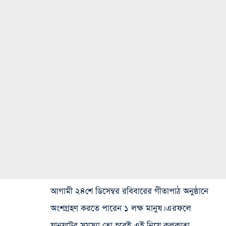
আগামী ২৪শে ডিসেম্বর রবিবারের গীতাপাঠ অনুষ্ঠানে
অংশগ্রহণ করতে পারেন ১ লক্ষ মানুষ। এরফলে
যানযটের সমস্যা তো হবেই,এই নিয়ে কলকাতা