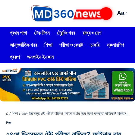
Aa
প্রথম পাতা
টেক টিপস
ট্রেন্ডিং খবর
রাজ্য ও দেশ
আন্তর্জাতিক খবর
শিক্ষা
পরীক্ষা ও রেজাল্ট
চাকরি
স্কলারশিপ
প্রকল্প
অনলাইন ইনকাম
⌂
/
শিক্ষা
/
২৪শে ডিসেম্বর টেট পরীক্ষা বাতিল? ফাইনাল রায় দিয়ে দিলো কলকাতা হাইকোর্ট আজকে,দেখুন!
শিক্ষা
২৪শে ডিসেম্বর টেট পরীক্ষা বাতিল? ফাইনাল রায়