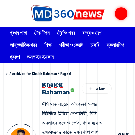
প্রথম পাতা
টেক টিপস
ট্রেন্ডিং খবর
রাজ্য ও দেশ
আন্তর্জাতিক খবর
শিক্ষা
পরীক্ষা ও রেজাল্ট
চাকরি
স্কলারশিপ
প্রকল্প
অনলাইন ইনকাম
⌂
/
Archives for Khalek Rahaman
/
Page 6
Khalek
Rahaman
দীর্ঘ সাত বছরের অভিজ্ঞতা সম্পন্ন
ডিজিটাল মিডিয়া পেশাজীবী, যিনি
অনলাইন কন্টেন্ট তৈরি, গণমাধ্যম ও
তথ্যসংক্রান্ত কাজে দক্ষ। পাশাপাশি,