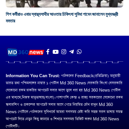
ট্রেন্ডিং খবর
গিগ কর্মীরাও এবার স্বাস্থ্যসাথীর আওতায় চিকিৎসা সুবিধা পাবেন জানালেন মুখ্যমন্ত্রী
মমতার
Information You Can Trust:
পাঠকদের Feedback(প্রতিক্রিয়া) অনুয়ায়ী
ভারত তথা পশ্চিমবঙ্গের নাম্বার ১ পোর্টাল Md 360 News। সরকারি কিংবা বেসরকারি
যেকোনো রকম চাকরির আপডেট সবার আগে তুলে ধরা হয় Md 360 News পোর্টাল
এর মাধ্যমে,নিজস্ব মাতৃভাষায়(বাংলা)। পাশাপাশি কেন্দ্র ও রাজ্য সরকারের যেকোনো রকম
স্কলারশিপ ও প্রকল্পের আপডেট সবার আগে পেতে নিয়মিত চোঁখ রাখুন Md 360
News পোর্টালে। পাঠকদের সুবিধার্থে আমরা সবসময় চেষ্টা করি সহজ সরল ভাষায় সমস্ত
আপডেট দিতে। নতুন কিছু জানতে ও শিখতে সবসময় ভিজিট করুন Md 360 News
পোর্টালটি।