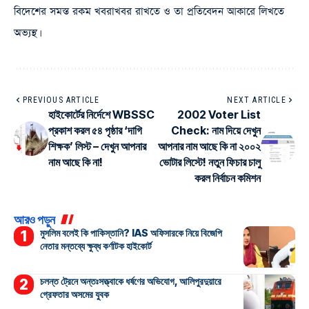
বিদেশের সমস্ত রকম খবরাখবর রাখতে ও তা প্রতিবেদন আকারে লিখতে
অভ্যস্থ।
PREVIOUS ARTICLE
NEXT ARTICLE
হাইকোর্টের নির্দেশে WBSSC
2002 Voter List
প্রকাশ করল ৫৪ পৃষ্ঠার ‘দাগি
Check: নাম দিয়ে দেখুন
শিক্ষক’ লিস্ট – দেখুন আপনার
আপনার নাম আছে কি না ২০০২
নাম আছে কি না!
ভোটার লিস্টে! নতুন ফিচার চালু
করল নির্বাচন কমিশন
আরও পড়ুন
মুসলিম বলেই কি পাকিস্তানি? IAS অফিসারকে নিয়ে বিজেপি
নেতার মন্তব্যে ক্ষুব্ধ কর্ণাটক হাইকোর্ট
চলন্ত ট্রেনে অন্তঃসত্ত্বাকে ধর্ষণের অভিযোগ, আলিপুরদুয়ারে
গ্রেফতার অসমের যুবক