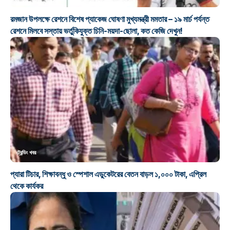
রমজান উপলক্ষে রেশনে বিশেষ প্যাকেজ ঘোষণা মুখ্যমন্ত্রী মমতার – ১৯ মার্চ পর্যন্ত
রেশনে মিলবে সস্তায় ভর্তুকিযুক্ত চিনি-ময়দা-ছোলা, কত কেজি দেখুন!
ট্রেন্ডিং খবর
প্যারা টিচার, শিক্ষাবন্ধু ও স্পেশাল এডুকেটরের বেতন বাড়ল ১,০০০ টাকা, এপ্রিল
থেকে কার্যকর