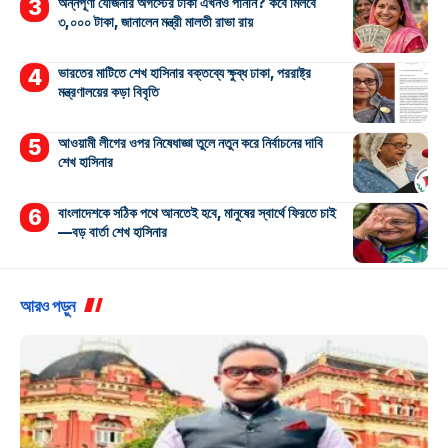
অন্নপূর্ণা যোজনার অগস্টের টাকা এখনও পাননি? কবে মিলবে
৩,০০০ টাকা, জানালেন মন্ত্রী মালতী রাভা রায়
ভারতের মাটিতে শেখ হাসিনার বক্তব্যে ক্ষুব্ধ ঢাকা, পররাষ্ট্র
মন্ত্রণালয়ের কড়া বিবৃতি
আওয়ামী লীগের ওপর নিষেধাজ্ঞা তুলে নতুন করে নির্বাচনের দাবি
শেখ হাসিনার
বাংলাদেশকে সঠিক পথে আনতেই হবে, মানুষের স্বার্থে ফিরতে চাই
—বড় বার্তা শেখ হাসিনার
আরও পড়ুন