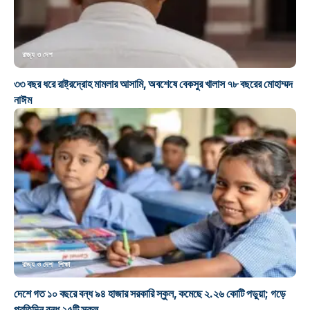
রাজ্য ও দেশ
৩৩ বছর ধরে রাষ্ট্রদ্রোহ মামলার আসামি, অবশেষে বেকসুর খালাস ৭৮ বছরের মোহাম্মদ
নাঈম
রাজ্য ও দেশ
শিক্ষা
দেশে গত ১০ বছরে বন্ধ ৯৪ হাজার সরকারি স্কুল, কমেছে ২.২৬ কোটি পড়ুয়া; গড়ে
প্রতিদিন বন্ধ ২৫টি স্কুল