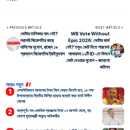
PREVIOUS ARTICLE
NEXT ARTICLE
ভোটার তালিকায় নাম নেই?
WB Vote Without
সরাসরি বিচারপতির কাছে
Epic 2026: ভোটার কার্ড
নালিশের সুযোগ, রাজ্যে ১৯
নেই? তবুও ভোট দিতে পারবেন!
প্রাক্তন বিচারপতির ট্রাইব্যুনাল
আধারসহ ১২টি ID-তে মিলবে
ভোট দেওয়ার সুযোগ – জানালো
কমিশন
আরও পড়ুন
বেআইনিভাবে আবাসের টাকা নিলে ফেরত দিতেই হবে, ১৮ লক্ষ
উপভোক্তার দ্বিতীয় কিস্তি ছাড়ার মধ্যেই কড়া বার্তা দিলীপ
ঘোষের
অন্নপূর্ণা-সহ একাধিক প্রকল্পের টাকা ১৭ আগস্ট থেকে, বড়
ঘোষণা মুখ্যমন্ত্রী শুভেন্দু অধিকারীর