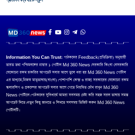
Information You Can Trust:
পাঠকদের Feedback(প্রতিক্রিয়া) অনুয়ায়ী
ভারত তথা পশ্চিমবঙ্গের নাম্বার ১ পোর্টাল Md 360 News। সরকারি কিংবা বেসরকারি
যেকোনো রকম চাকরির আপডেট সবার আগে তুলে ধরা হয় Md 360 News পোর্টাল
এর মাধ্যমে,নিজস্ব মাতৃভাষায়(বাংলা)। পাশাপাশি কেন্দ্র ও রাজ্য সরকারের যেকোনো রকম
স্কলারশিপ ও প্রকল্পের আপডেট সবার আগে পেতে নিয়মিত চোঁখ রাখুন Md 360
News পোর্টালে। পাঠকদের সুবিধার্থে আমরা সবসময় চেষ্টা করি সহজ সরল ভাষায় সমস্ত
আপডেট দিতে। নতুন কিছু জানতে ও শিখতে সবসময় ভিজিট করুন Md 360 News
পোর্টালটি।