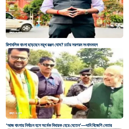
রাজ্য ও দেশ
রিপাবলিক বাংলা ছাড়ছেন ময়ূখ রঞ্জন ঘোষ? চর্চায় সরগরম সংবাদমহল
রাজ্য ও দেশ
‘আজ বাংলায় নির্বাচন হলে অর্ধেক বিধায়ক হেরে যেতেন’—দাবি বিজেপি নেতার