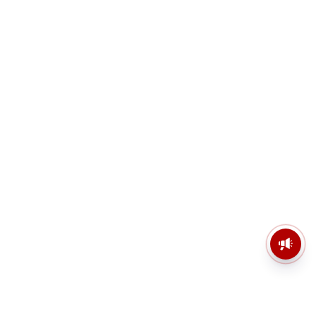
মসজিদের মাইক কেন খুলছে পুলিশ?
ডিজিপির কাছে জবাব চাইলেন নওশাদ
সিদ্দিকী; ব্যাখ্যা না মিললে আইনি পদক্ষেপের
ইঙ্গিত