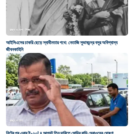
রাজ্য ও দেশ
শিক্ষা
আইসিএসের চাকরি ছেড়ে স্বাধীনতার পথে: নেতাজি সুভাষচন্দ্র বসুর অবিশ্বাস্য
জীবনকাহিনি
রাজ্য ও দেশ
নিটের পর এবার ই-২০! ৪ আগস্ট তিন দাবিতে মোদির বাড়ি ঘেরাওয়ের ঘোষণা