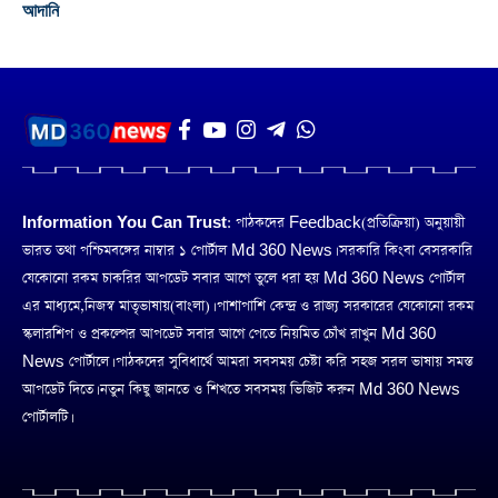
আদানি
Information You Can Trust:
পাঠকদের Feedback(প্রতিক্রিয়া) অনুয়ায়ী
ভারত তথা পশ্চিমবঙ্গের নাম্বার ১ পোর্টাল Md 360 News। সরকারি কিংবা বেসরকারি
যেকোনো রকম চাকরির আপডেট সবার আগে তুলে ধরা হয় Md 360 News পোর্টাল
এর মাধ্যমে,নিজস্ব মাতৃভাষায়(বাংলা)। পাশাপাশি কেন্দ্র ও রাজ্য সরকারের যেকোনো রকম
স্কলারশিপ ও প্রকল্পের আপডেট সবার আগে পেতে নিয়মিত চোঁখ রাখুন Md 360
News পোর্টালে। পাঠকদের সুবিধার্থে আমরা সবসময় চেষ্টা করি সহজ সরল ভাষায় সমস্ত
আপডেট দিতে। নতুন কিছু জানতে ও শিখতে সবসময় ভিজিট করুন Md 360 News
পোর্টালটি।