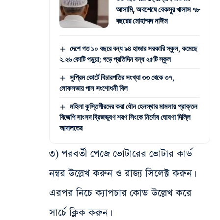
আসামি, অবশেষে বেকসুর খালাস ৭৮
বছরের মোহাম্মদ নাঈম
দেশে গত ১০ বছরে বন্ধ ৯৪ হাজার সরকারি স্কুল, কমেছে
২.২৬ কোটি পড়ুয়া; গড়ে প্রতিদিন বন্ধ ২৫টি স্কুল
সুপ্রিম কোর্টে বিচারপতির সংখ্যা ৩৩ থেকে ৩৭,
লোকসভায় পাস সংশোধনী বিল
মহিলা কুস্তিগীরদের করা যৌন হেনস্থার মামলায় প্রাক্তন
বিজেপি সাংসদ ব্রিজভূষণ শরণ সিংকে নির্দোষ ঘোষণা দিল্লি
আদালতের
৩) পরবর্তী পেজে ভোটারের ভোটার কার্ড
নম্বর উল্লেখ করুন ও রাজ্য সিলেক্ট করুন।
এরপর নিচে ক্যাপচার কোড উল্লেখ করে
সার্চে ক্লিক করুন।