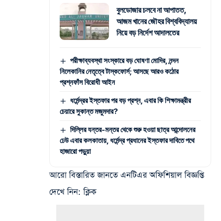
বুলডোজার চলবে না আপাতত,
আজম খানের জৌহর বিশ্ববিদ্যালয়
নিয়ে বড় নির্দেশ আদালতের
পরীক্ষাব্যবস্থা সংস্কারে বড় ঘোষণা মোদির, নন্দন
নিলেকানির নেতৃত্বে টাস্কফোর্স; আসছে আরও কঠোর
প্রশ্নফাঁস বিরোধী আইন
ধর্মেন্দ্রর ইস্তফার পর বড় প্রশ্ন, এবার কি শিক্ষামন্ত্রীর
চেয়ারে সুকান্ত মজুমদার?
দিল্লির যন্তর-মন্তর থেকে শুরু হওয়া ছাত্র আন্দোলনের
ঢেউ এবার কলকাতায়, ধর্মেন্দ্র প্রধানের ইস্তফার দাবিতে পথে
হাজারো পড়ুয়া
আরো বিস্তারিত জানতে এনটিএর অফিশিয়াল বিজ্ঞপ্তি
দেখে নিন:
ক্লিক