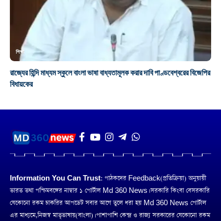
শিক্ষা
রাজ্যের হিন্দি মাধ্যম স্কুলে বাংলা ভাষা বাধ্যতামূলক করার দাবি পাণ্ডবেশ্বরের বিজেপির
বিধায়কের
Information You Can Trust:
পাঠকদের Feedback(প্রতিক্রিয়া) অনুয়ায়ী
ভারত তথা পশ্চিমবঙ্গের নাম্বার ১ পোর্টাল Md 360 News। সরকারি কিংবা বেসরকারি
যেকোনো রকম চাকরির আপডেট সবার আগে তুলে ধরা হয় Md 360 News পোর্টাল
এর মাধ্যমে,নিজস্ব মাতৃভাষায়(বাংলা)। পাশাপাশি কেন্দ্র ও রাজ্য সরকারের যেকোনো রকম