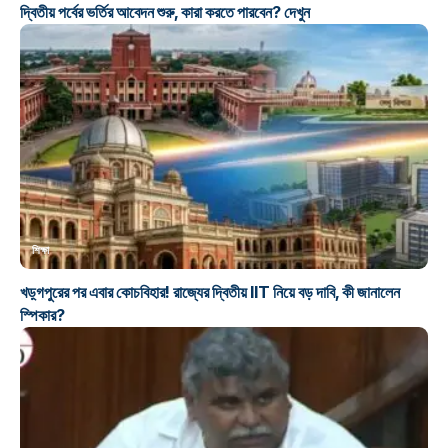
দ্বিতীয় পর্বের ভর্তির আবেদন শুরু, কারা করতে পারবেন? দেখুন
শিক্ষা
খড়্গপুরের পর এবার কোচবিহার! রাজ্যের দ্বিতীয় IIT নিয়ে বড় দাবি, কী জানালেন
স্পিকার?