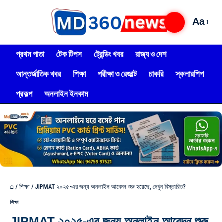
Aa
প্রথম পাতা
টেক টিপস
ট্রেন্ডিং খবর
রাজ্য ও দেশ
আন্তর্জাতিক খবর
শিক্ষা
পরীক্ষা ও রেজাল্ট
চাকরি
স্কলারশিপ
প্রকল্প
অনলাইন ইনকাম
⌂
/
শিক্ষা
/
JIPMAT ২০২৫-এর জন্য অনলাইন আবেদন শুরু হয়েছে, দেখুন বিস্তারিত?
শিক্ষা
JIPMAT ২০২৫-এর জন্য অনলাইন আবেদন শুরু