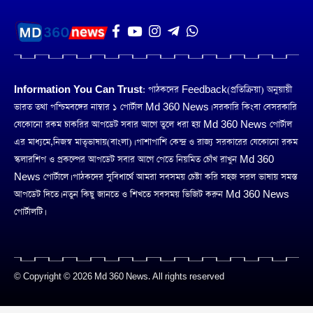
Information You Can Trust:
পাঠকদের Feedback(প্রতিক্রিয়া) অনুয়ায়ী
ভারত তথা পশ্চিমবঙ্গের নাম্বার ১ পোর্টাল Md 360 News। সরকারি কিংবা বেসরকারি
যেকোনো রকম চাকরির আপডেট সবার আগে তুলে ধরা হয় Md 360 News পোর্টাল
এর মাধ্যমে,নিজস্ব মাতৃভাষায়(বাংলা)। পাশাপাশি কেন্দ্র ও রাজ্য সরকারের যেকোনো রকম
স্কলারশিপ ও প্রকল্পের আপডেট সবার আগে পেতে নিয়মিত চোঁখ রাখুন Md 360
News পোর্টালে। পাঠকদের সুবিধার্থে আমরা সবসময় চেষ্টা করি সহজ সরল ভাষায় সমস্ত
আপডেট দিতে। নতুন কিছু জানতে ও শিখতে সবসময় ভিজিট করুন Md 360 News
পোর্টালটি।
© Copyright © 2026 Md 360 News. All rights reserved