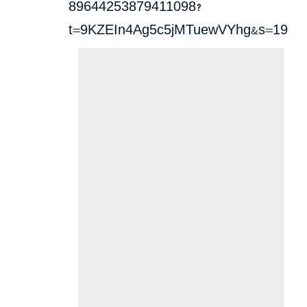
89644253879411098?
t=9KZEIn4Ag5c5jMTuewVYhg&s=19