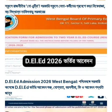
স্কুলে রাজনীতির ‘নো এন্ট্রি’! সরকারি স্কুলে নেতা-কর্মীদের প্রবেশে কড়া নিষেধাজ্ঞা,
বড় সিদ্ধান্ত তামিলনাড়ু সরকারের
শিক্ষা
D.El.Ed Admission 2026 West Bengal: পশ্চিমবঙ্গে সরকারি
কলেজে D.El.Ed ভর্তির আবেদন শুরু, যোগ্যতা, বয়সসীমা, ফি ও আবেদন পদ্ধতি
জানুন