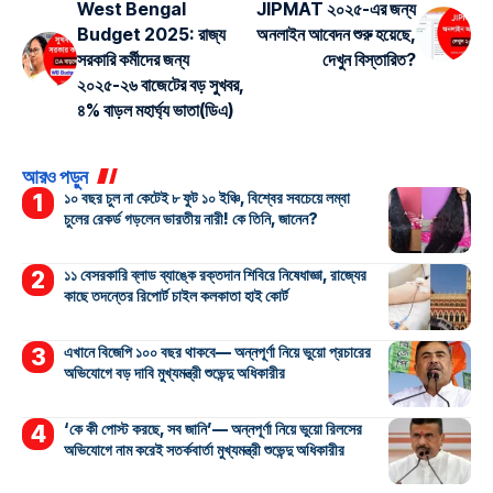
West Bengal
JIPMAT ২০২৫-এর জন্য
Budget 2025: রাজ্য
অনলাইন আবেদন শুরু হয়েছে,
সরকারি কর্মীদের জন্য
দেখুন বিস্তারিত?
২০২৫-২৬ বাজেটের বড় সুখবর,
৪% বাড়ল মহার্ঘ্য ভাতা(ডিএ)
আরও পড়ুন
১০ বছর চুল না কেটেই ৮ ফুট ১০ ইঞ্চি, বিশ্বের সবচেয়ে লম্বা
চুলের রেকর্ড গড়লেন ভারতীয় নারী! কে তিনি, জানেন?
১১ বেসরকারি ব্লাড ব্যাঙ্কে রক্তদান শিবিরে নিষেধাজ্ঞা, রাজ্যের
কাছে তদন্তের রিপোর্ট চাইল কলকাতা হাই কোর্ট
এখানে বিজেপি ১০০ বছর থাকবে— অন্নপূর্ণা নিয়ে ভুয়ো প্রচারের
অভিযোগে বড় দাবি মুখ্যমন্ত্রী শুভেন্দু অধিকারীর
‘কে কী পোস্ট করছে, সব জানি’— অন্নপূর্ণা নিয়ে ভুয়ো রিলসের
অভিযোগে নাম করেই সতর্কবার্তা মুখ্যমন্ত্রী শুভেন্দু অধিকারীর