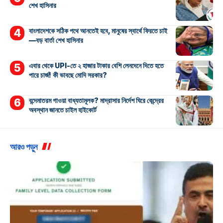
শেখ হাসিনার
বাংলাদেশকে সঠিক পথে আনতেই হবে, মানুষের স্বার্থে ফিরতে চাই
—বড় বার্তা শেখ হাসিনার
এবার থেকে UPI-তে ২ হাজার টাকার বেশি লেনদেনে দিতে হতে
পারে চার্জ! কী ভাবছে মোদি সরকার?
বন্দেমাতরম গাওয়া বাধ্যতামূলক? মাদ্রাসার নির্দেশ ঘিরে কেন্দ্রের
অবস্থান জানতে চাইল হাইকোর্ট
আরও পড়ুন