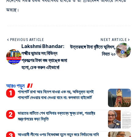
বিদেশের সমস্ত রকম খবরাখবর রাখতে ও তা প্রতিবেদন আকারে লিখতে
অভ্যস্থ।
PREVIOUS ARTICLE
NEXT ARTICLE
Lakshmi Bhandar:
উত্তরবঙ্গে টানা বৃষ্টিতে ভূমিধস,
লক্ষ্মীর ভান্ডার সহ বিভিন্ন
নিহত ২০
প্রকল্পের টাকা বজ ব্যাঙ্কে জমা
হলো,চেক করুন এইভাবে!
আরও পড়ুন
পাসপোর্ট রাখা আর বিদেশ যাওয়া এক নয়, অভিযুক্ত হলেই
পাসপোর্ট দেওয়ায় বাধা দেওয়া যাবে না: কলকাতা হাইকোর্ট
ভারতের মাটিতে শেখ হাসিনার বক্তব্যে ক্ষুব্ধ ঢাকা, পররাষ্ট্র
মন্ত্রণালয়ের কড়া বিবৃতি
আওয়ামী লীগের ওপর নিষেধাজ্ঞা তুলে নতুন করে নির্বাচনের দাবি