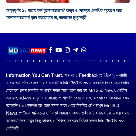
অন্নপূর্ণার ১২ পাতার ফর্ম পূরণ করেছেন? রাজ্য ও কেন্দ্রের একাধিক প্রকল্পে আর
আলাদা করে ফর্ম পূরণ করতে হবে না, জানালেন মুখ্যমন্ত্রী
Information You Can Trust:
পাঠকদের Feedback(প্রতিক্রিয়া) অনুয়ায়ী
ভারত তথা পশ্চিমবঙ্গের নাম্বার ১ পোর্টাল Md 360 News। সরকারি কিংবা বেসরকারি
যেকোনো রকম চাকরির আপডেট সবার আগে তুলে ধরা হয় Md 360 News পোর্টাল
এর মাধ্যমে,নিজস্ব মাতৃভাষায়(বাংলা)। পাশাপাশি কেন্দ্র ও রাজ্য সরকারের যেকোনো রকম
স্কলারশিপ ও প্রকল্পের আপডেট সবার আগে পেতে নিয়মিত চোঁখ রাখুন Md 360
News পোর্টালে। পাঠকদের সুবিধার্থে আমরা সবসময় চেষ্টা করি সহজ সরল ভাষায় সমস্ত
আপডেট দিতে। নতুন কিছু জানতে ও শিখতে সবসময় ভিজিট করুন Md 360 News
পোর্টালটি।