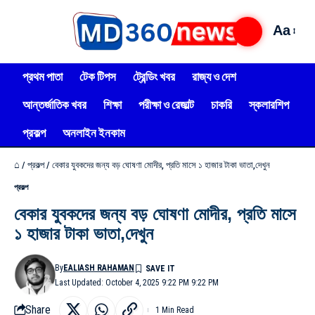
Aa
প্রথম পাতা
টেক টিপস
ট্রেন্ডিং খবর
রাজ্য ও দেশ
আন্তর্জাতিক খবর
শিক্ষা
পরীক্ষা ও রেজাল্ট
চাকরি
স্কলারশিপ
প্রকল্প
অনলাইন ইনকাম
⌂
/
প্রকল্প
/
বেকার যুবকদের জন্য বড় ঘোষণা মোদীর, প্রতি মাসে ১ হাজার টাকা ভাতা,দেখুন
প্রকল্প
বেকার যুবকদের জন্য বড় ঘোষণা মোদীর, প্রতি মাসে
১ হাজার টাকা ভাতা,দেখুন
By
EALIASH RAHAMAN
Last Updated: October 4, 2025 9:22 PM 9:22 PM
Share
1 Min Read