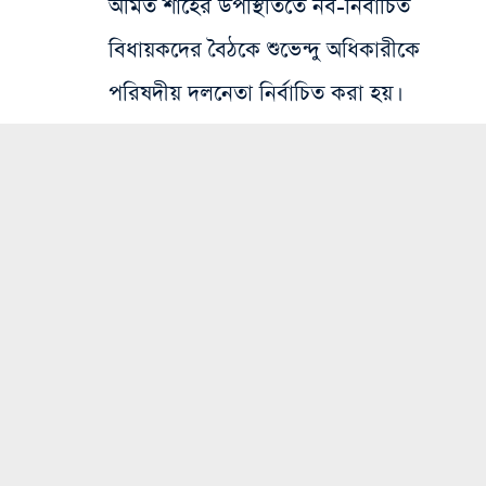
অমিত শাহের উপস্থিতিতে নব-নির্বাচিত
বিধায়কদের বৈঠকে শুভেন্দু অধিকারীকে
পরিষদীয় দলনেতা নির্বাচিত করা হয়।