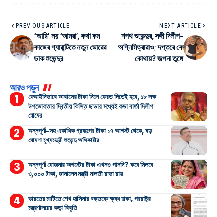
PREVIOUS ARTICLE
NEXT ARTICLE
‘আমি’ নয় ‘আমরা’, কথা কম
শপথ শুভেন্দুর, সঙ্গী দিলীপ-
কাজের গ্যারান্টিতে নতুন ভোরের
অগ্নিমিত্রারাও; দপ্তরে কে
ডাক শুভেন্দুর
কোথায়? জল্পনা তুঙ্গে
আরও পড়ুন
বেআইনিভাবে আবাসের টাকা নিলে ফেরত দিতেই হবে, ১৮ লক্ষ
উপভোক্তার দ্বিতীয় কিস্তি ছাড়ার মধ্যেই কড়া বার্তা দিলীপ
ঘোষের
অন্নপূর্ণা-সহ একাধিক প্রকল্পের টাকা ১৭ আগস্ট থেকে, বড়
ঘোষণা মুখ্যমন্ত্রী শুভেন্দু অধিকারীর
অন্নপূর্ণা যোজনার অগস্টের টাকা এখনও পাননি? কবে মিলবে
৩,০০০ টাকা, জানালেন মন্ত্রী মালতী রাভা রায়
ভারতের মাটিতে শেখ হাসিনার বক্তব্যে ক্ষুব্ধ ঢাকা, পররাষ্ট্র
মন্ত্রণালয়ের কড়া বিবৃতি