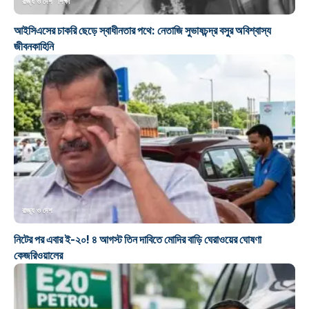
রাজ্য ও দেশ
শিক্ষা
আইসিএসের চাকরি ছেড়ে স্বাধীনতার পথে: নেতাজি সুভাষচন্দ্র বসুর অবিশ্বাস্য
জীবনকাহিনি
রাজ্য ও দেশ
নিটের পর এবার ই-২০! ৪ আগস্ট তিন দাবিতে মোদির বাড়ি ঘেরাওয়ের ঘোষণা
কেজরিওয়ালের