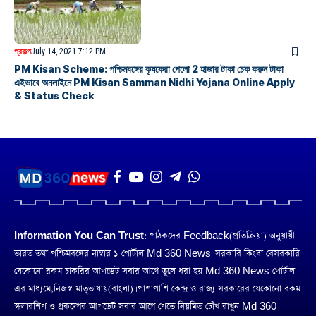
প্রকল্প
July 14, 2021 7:12 PM
PM Kisan Scheme: পশ্চিমবঙ্গের কৃষকেরা পেলো 2 হাজার টাকা চেক করুন টাকা
এইভাবে অনলাইনে PM Kisan Samman Nidhi Yojana Online Apply
& Status Check
Information You Can Trust:
পাঠকদের Feedback(প্রতিক্রিয়া) অনুয়ায়ী
ভারত তথা পশ্চিমবঙ্গের নাম্বার ১ পোর্টাল Md 360 News। সরকারি কিংবা বেসরকারি
যেকোনো রকম চাকরির আপডেট সবার আগে তুলে ধরা হয় Md 360 News পোর্টাল
এর মাধ্যমে,নিজস্ব মাতৃভাষায়(বাংলা)। পাশাপাশি কেন্দ্র ও রাজ্য সরকারের যেকোনো রকম
স্কলারশিপ ও প্রকল্পের আপডেট সবার আগে পেতে নিয়মিত চোঁখ রাখুন Md 360