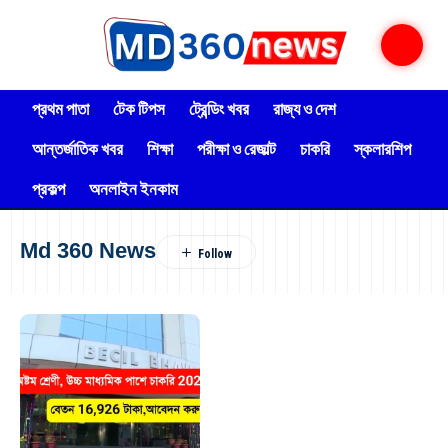
প্রথম পাতা
টেক টিপস
ট্রেন্ডিং খবর
রাজ্য ও দেশ
আন্তর্জাতিক খবর
শিক্ষা
পরীক্ষা ও রেজাল্ট
চাকরি
স্কলারশিপ
প্রকল্প
অনলাইন ইনকাম
Md 360 News