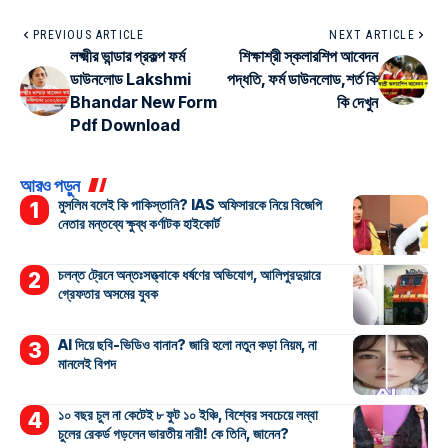
PREVIOUS ARTICLE
NEXT ARTICLE
লক্ষ্মীর ভান্ডার প্রকল্প ফর্ম
শিক্ষাশ্রী স্কলারশিপ আবেদন
ডাউনলোড Lakshmi
পদ্ধতি, ফর্ম ডাউনলোড,শর্ত কি
Bhandar New Form
কি দেখুন
Pdf Download
আরও পড়ুন
মুসলিম বলেই কি পাকিস্তানি? IAS অফিসারকে নিয়ে বিজেপি
নেতার মন্তব্যে ক্ষুব্ধ কর্ণাটক হাইকোর্ট
চলন্ত ট্রেনে অন্তঃসত্ত্বাকে ধর্ষণের অভিযোগ, আলিপুরদুয়ারে
গ্রেফতার অসমের যুবক
AI দিয়ে ছবি-ভিডিও বানান? জারি হলো নতুন কড়া নিয়ম, না
মানলেই বিপদ
১০ বছর চুল না কেটেই ৮ ফুট ১০ ইঞ্চি, বিশ্বের সবচেয়ে লম্বা
চুলের রেকর্ড গড়লেন ভারতীয় নারী! কে তিনি, জানেন?