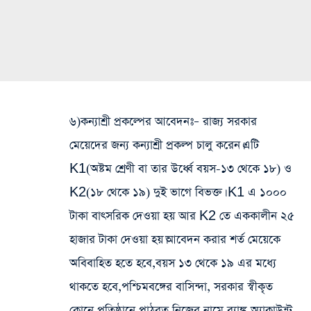
৬)কন্যাশ্রী প্রকল্পের আবেদনঃ
– রাজ্য সরকার
মেয়েদের জন্য কন্যাশ্রী প্রকল্প চালু করেন।এটি
K1(অষ্টম শ্রেণী বা তার উর্ধ্বে বয়স-১৩ থেকে ১৮) ও
K2(১৮ থেকে ১৯) দুই ভাগে বিভক্ত। K1 এ ১০০০
টাকা বাৎসরিক দেওয়া হয় আর K2 তে এককালীন ২৫
হাজার টাকা দেওয়া হয়।আবেদন করার শর্ত মেয়েকে
অবিবাহিত হতে হবে,বয়স ১৩ থেকে ১৯ এর মধ্যে
থাকতে হবে,পশ্চিমবঙ্গের বাসিন্দা, সরকার স্বীকৃত
কোনে প্রতিষ্ঠানে পাঠরত,নিজের নামে ব্যাঙ্ক অ্যাকাউন্ট