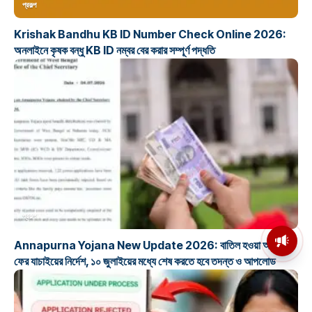
প্রকল্প
Krishak Bandhu KB ID Number Check Online 2026:
অনলাইনে কৃষক বন্ধু KB ID নম্বর বের করার সম্পূর্ণ পদ্ধতি
প্রকল্প
মসজিদের মাইক কেন খুলছে পুলিশ?
Annapurna Yojana New Update 2026: বাতিল হওয়া আবেদন
ডিজিপির কাছে জবাব চাইলেন নওশাদ
সিদ্দিকী; ব্যাখ্যা না মিললে আইনি পদক্ষেপের
ফের যাচাইয়ের নির্দেশ, ১০ জুলাইয়ের মধ্যে শেষ করতে হবে তদন্ত ও আপলোড
ইঙ্গিত