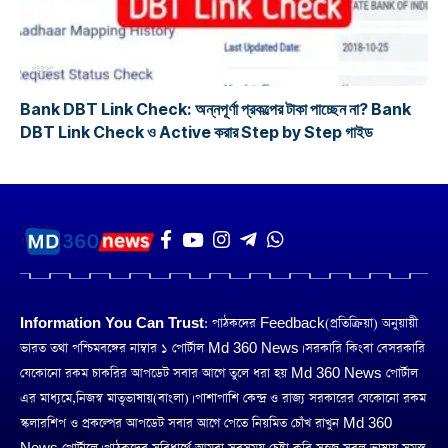
প্রকল্প
Bank DBT Link Check: অন্নপূর্ণা প্রকল্পের টাকা পাচ্ছেন না? Bank
DBT Link Check ও Active করার Step by Step গাইড
Information You Can Trust:
পাঠকদের Feedback(প্রতিক্রিয়া) অনুয়ায়ী
ভারত তথা পশ্চিমবঙ্গের নাম্বার ১ পোর্টাল Md 360 News। সরকারি কিংবা বেসরকারি
যেকোনো রকম চাকরির আপডেট সবার আগে তুলে ধরা হয় Md 360 News পোর্টাল
এর মাধ্যমে,নিজস্ব মাতৃভাষায়(বাংলা)। পাশাপাশি কেন্দ্র ও রাজ্য সরকারের যেকোনো রকম
স্কলারশিপ ও প্রকল্পের আপডেট সবার আগে পেতে নিয়মিত চোঁখ রাখুন Md 360