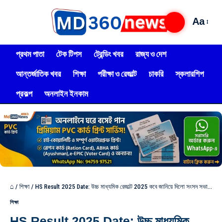
Aa
প্রথম পাতা
টেক টিপস
ট্রেন্ডিং খবর
রাজ্য ও দেশ
আন্তর্জাতিক খবর
শিক্ষা
পরীক্ষা ও রেজাল্ট
চাকরি
স্কলারশিপ
প্রকল্প
অনলাইন ইনকাম
⌂
/
শিক্ষা
/
HS Result 2025 Date: উচ্চ মাধ্যমিক রেজাল্ট 2025 কবে জানিয়ে দিলো সংসদ সভাপতি দেখুন! রেজাল্ট কিভাবে চেক করবেন?
শিক্ষা
HS Result 2025 Date: উচ্চ মাধ্যমিক