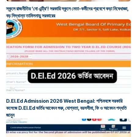
স্কুলে রাজনীতির ‘নো এন্ট্রি’! সরকারি স্কুলে নেতা-কর্মীদের প্রবেশে কড়া নিষেধাজ্ঞা,
বড় সিদ্ধান্ত তামিলনাড়ু সরকারের
শিক্ষা
D.El.Ed Admission 2026 West Bengal: পশ্চিমবঙ্গে সরকারি
কলেজে D.El.Ed ভর্তির আবেদন শুরু, যোগ্যতা, বয়সসীমা, ফি ও আবেদন পদ্ধতি
জানুন