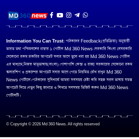
Information You Can Trust:
পাঠকদের Feedback(প্রতিক্রিয়া) অনুয়ায়ী
ভারত তথা পশ্চিমবঙ্গের নাম্বার ১ পোর্টাল Md 360 News। সরকারি কিংবা বেসরকারি
যেকোনো রকম চাকরির আপডেট সবার আগে তুলে ধরা হয় Md 360 News পোর্টাল
এর মাধ্যমে,নিজস্ব মাতৃভাষায়(বাংলা)। পাশাপাশি কেন্দ্র ও রাজ্য সরকারের যেকোনো রকম
স্কলারশিপ ও প্রকল্পের আপডেট সবার আগে পেতে নিয়মিত চোঁখ রাখুন Md 360
News পোর্টালে। পাঠকদের সুবিধার্থে আমরা সবসময় চেষ্টা করি সহজ সরল ভাষায় সমস্ত
আপডেট দিতে। নতুন কিছু জানতে ও শিখতে সবসময় ভিজিট করুন Md 360 News
পোর্টালটি।
© Copyright © 2026 Md 360 News. All rights reserved