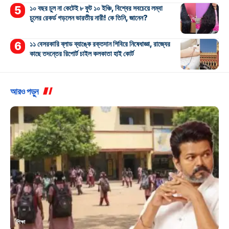
১০ বছর চুল না কেটেই ৮ ফুট ১০ ইঞ্চি, বিশ্বের সবচেয়ে লম্বা
চুলের রেকর্ড গড়লেন ভারতীয় নারী! কে তিনি, জানেন?
১১ বেসরকারি ব্লাড ব্যাঙ্কে রক্তদান শিবিরে নিষেধাজ্ঞা, রাজ্যের
কাছে তদন্তের রিপোর্ট চাইল কলকাতা হাই কোর্ট
আরও পড়ুন
শিক্ষা