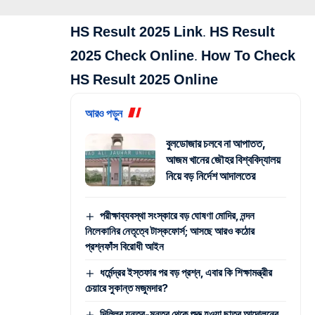
HS Result 2025 Link. HS Result
2025 Check Online. How To Check
HS Result 2025 Online
আরও পড়ুন
বুলডোজার চলবে না আপাতত,
আজম খানের জৌহর বিশ্ববিদ্যালয়
নিয়ে বড় নির্দেশ আদালতের
পরীক্ষাব্যবস্থা সংস্কারে বড় ঘোষণা মোদির, নন্দন
নিলেকানির নেতৃত্বে টাস্কফোর্স; আসছে আরও কঠোর
প্রশ্নফাঁস বিরোধী আইন
ধর্মেন্দ্রর ইস্তফার পর বড় প্রশ্ন, এবার কি শিক্ষামন্ত্রীর
চেয়ারে সুকান্ত মজুমদার?
দিল্লির যন্তর-মন্তর থেকে শুরু হওয়া ছাত্র আন্দোলনের