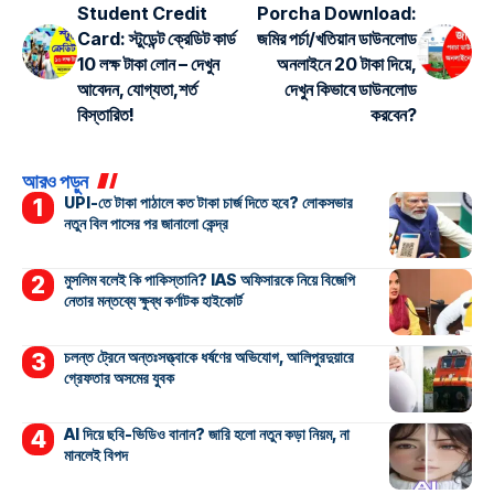
Student Credit
Porcha Download:
Card: স্টুডেন্ট ক্রেডিট কার্ড
জমির পর্চা/খতিয়ান ডাউনলোড
10 লক্ষ টাকা লোন – দেখুন
অনলাইনে 20 টাকা দিয়ে,
আবেদন, যোগ্যতা,শর্ত
দেখুন কিভাবে ডাউনলোড
বিস্তারিত!
করবেন?
আরও পড়ুন
UPI-তে টাকা পাঠালে কত টাকা চার্জ দিতে হবে? লোকসভার
নতুন বিল পাসের পর জানালো কেন্দ্র
মুসলিম বলেই কি পাকিস্তানি? IAS অফিসারকে নিয়ে বিজেপি
নেতার মন্তব্যে ক্ষুব্ধ কর্ণাটক হাইকোর্ট
চলন্ত ট্রেনে অন্তঃসত্ত্বাকে ধর্ষণের অভিযোগ, আলিপুরদুয়ারে
গ্রেফতার অসমের যুবক
AI দিয়ে ছবি-ভিডিও বানান? জারি হলো নতুন কড়া নিয়ম, না
মানলেই বিপদ