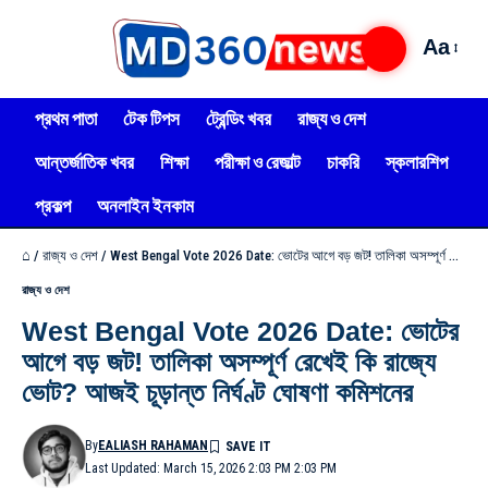
Aa
প্রথম পাতা
টেক টিপস
ট্রেন্ডিং খবর
রাজ্য ও দেশ
আন্তর্জাতিক খবর
শিক্ষা
পরীক্ষা ও রেজাল্ট
চাকরি
স্কলারশিপ
প্রকল্প
অনলাইন ইনকাম
⌂
/
রাজ্য ও দেশ
/
West Bengal Vote 2026 Date: ভোটের আগে বড় জট! তালিকা অসম্পূর্ণ রেখেই কি রাজ্যে ভোট? আজই চূড়ান্ত নির্ঘণ্ট ঘোষণা কমিশনের
রাজ্য ও দেশ
West Bengal Vote 2026 Date: ভোটের
আগে বড় জট! তালিকা অসম্পূর্ণ রেখেই কি রাজ্যে
ভোট? আজই চূড়ান্ত নির্ঘণ্ট ঘোষণা কমিশনের
By
EALIASH RAHAMAN
Last Updated: March 15, 2026 2:03 PM 2:03 PM