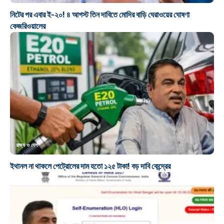
নিটের পর এবার ই-২০! ৪ আগস্ট তিন দাবিতে মোদির বাড়ি ঘেরাওয়ের ঘোষণা
কেজরিওয়ালের
রাজ্য ও দেশ
ইথানল না থাকলে পেট্রোলের দাম হতো ১২৫ টাকা! বড় দাবি কেন্দ্রের