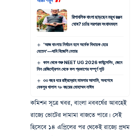
আরও পড়ুন
রিপাবলিক বাংলা ছাড়ছেন ময়ূখ রঞ্জন
ঘোষ? চর্চায় সরগরম সংবাদমহল
‘আজ বাংলায় নির্বাচন হলে অর্ধেক বিধায়ক হেরে
যেতেন’—দাবি বিজেপি নেতার
কাল থেকে শুরু NEET UG 2026 কাউন্সেলিং, জেনে
নিন রেজিস্ট্রেশন থেকে ফল প্রকাশের সম্পূর্ণ সূচি
৩৩ বছর ধরে রাষ্ট্রদ্রোহ মামলার আসামি, অবশেষে
বেকসুর খালাস ৭৮ বছরের মোহাম্মদ নাঈম
কমিশন সূত্রে খবর, বাংলা নববর্ষের আবহেই
রাজ্যে ভোটের দামামা বাজতে পারে। সেই
হিসেবে ১৪ এপ্রিলের পর থেকেই রাজ্যে প্রথম