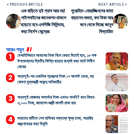
PREVIOUS ARTICLE
NEXT ARTICLE
এক বাড়িতে দুই গ্যাস আর নয়!
পুরোহিত-মোয়াজ্জিনদের ভাতা
পাইপলাইনের কানেকশন থাকলে
বাড়ালেন মমতা, কত টাকা আর
ছাড়তে হবে এলপিজি সিলিন্ডার,
কবে থেকে দিচ্ছে জানুন
কড়া নির্দেশ কেন্দ্রের
বিস্তারিত
আরও পড়ুন
বেআইনিভাবে আবাসের টাকা নিলে ফেরত দিতেই হবে, ১৮ লক্ষ
উপভোক্তার দ্বিতীয় কিস্তি ছাড়ার মধ্যেই কড়া বার্তা দিলীপ
ঘোষের
অন্নপূর্ণা-সহ একাধিক প্রকল্পের টাকা ১৭ আগস্ট থেকে, বড়
ঘোষণা মুখ্যমন্ত্রী শুভেন্দু অধিকারীর
অন্নপূর্ণা যোজনার অগস্টের টাকা এখনও পাননি? কবে মিলবে
৩,০০০ টাকা, জানালেন মন্ত্রী মালতী রাভা রায়
ভারতের মাটিতে শেখ হাসিনার বক্তব্যে ক্ষুব্ধ ঢাকা, পররাষ্ট্র
মন্ত্রণালয়ের কড়া বিবৃতি